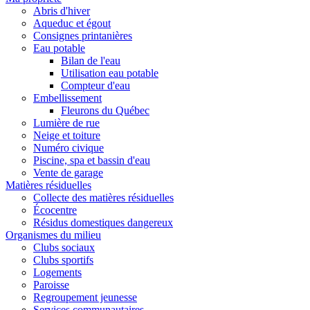
Abris d'hiver
Aqueduc et égout
Consignes printanières
Eau potable
Bilan de l'eau
Utilisation eau potable
Compteur d'eau
Embellissement
Fleurons du Québec
Lumière de rue
Neige et toiture
Numéro civique
Piscine, spa et bassin d'eau
Vente de garage
Matières résiduelles
Collecte des matières résiduelles
Écocentre
Résidus domestiques dangereux
Organismes du milieu
Clubs sociaux
Clubs sportifs
Logements
Paroisse
Regroupement jeunesse
Services communautaires