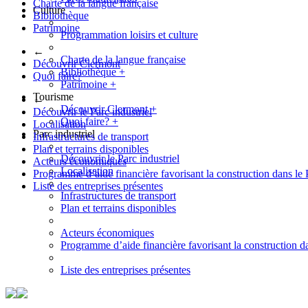
Charte de la langue française
Culture
Bibliothèque
Patrimoine
Programmation loisirs et culture
←
Charte de la langue française
Découvrir Clermont
Bibliothèque
+
Quoi faire?
Patrimoine
+
Tourisme
←
Découvrir Clermont
+
Découvrir le Parc industriel
Quoi faire?
+
Localisation
Parc industriel
Infrastructures de transport
Plan et terrains disponibles
Découvrir le Parc industriel
Acteurs économiques
Localisation
Programme d’aide financière favorisant la construction dans le 
Liste des entreprises présentes
Infrastructures de transport
Plan et terrains disponibles
Acteurs économiques
Programme d’aide financière favorisant la construction da
Liste des entreprises présentes