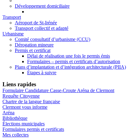
Développement domiciliaire
Transport
Aéroport de St-Irénée
Transport collectif et adapté
Urbanisme
Comité consultatif d’urbanisme (CCU)
Dérogation mineure
Permis et certificat
Délai de réalisation une fois le permis émis
Formulaires – permis et certificats d’autorisation
Plans d’implantation et d’intégration architecturale (PIIA)
Étapes à suivre
Liens rapides
Formulaire Candidature Casse-Croute Aréna de Clermont
Requête Citoyenne
Chartre de la langue française
Clermont vous informe
Aréna
Bibliothèque
Élections municipales
Formulaires permis et certificats
Mes collectes