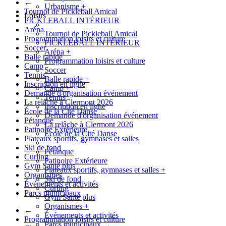
←
Urbanisme
+
Tournoi de Pickleball Amical
Loisirs
PICKLEBALL INTÉRIEUR
Aréna
Tournoi de Pickleball Amical
Programmation loisirs et culture
PICKLEBALL INTÉRIEUR
Soccer
Aréna
+
Balle rapide
Programmation loisirs et culture
Camp
Soccer
Tennis
Balle rapide
+
Inscription en ligne
Camp
+
Demande d'organisation événement
Tennis
La relâche à Clermont 2026
Inscription en ligne
École de la Cité Danse
Demande d'organisation événement
Pétanque
La relâche à Clermont 2026
Patinoire Extérieure
École de la Cité Danse
Plateaux sportifs, gymnases et salles
Ski de fond
Pétanque
Curling
Patinoire Extérieure
Gym Santé plus
Plateaux sportifs, gymnases et salles
+
Organismes
Ski de fond
Événements et activités
Curling
Parcs municipaux
Gym Santé plus
Organismes
+
←
Événements et activités
Programmation loisirs et culture
Parcs municipaux