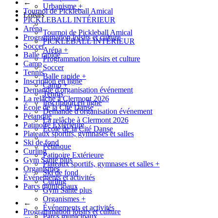
←
Urbanisme
+
Tournoi de Pickleball Amical
Loisirs
PICKLEBALL INTÉRIEUR
Aréna
Tournoi de Pickleball Amical
Programmation loisirs et culture
PICKLEBALL INTÉRIEUR
Soccer
Aréna
+
Balle rapide
Programmation loisirs et culture
Camp
Soccer
Tennis
Balle rapide
+
Inscription en ligne
Camp
+
Demande d'organisation événement
Tennis
La relâche à Clermont 2026
Inscription en ligne
École de la Cité Danse
Demande d'organisation événement
Pétanque
La relâche à Clermont 2026
Patinoire Extérieure
École de la Cité Danse
Plateaux sportifs, gymnases et salles
Ski de fond
Pétanque
Curling
Patinoire Extérieure
Gym Santé plus
Plateaux sportifs, gymnases et salles
+
Organismes
Ski de fond
Événements et activités
Curling
Parcs municipaux
Gym Santé plus
Organismes
+
←
Événements et activités
Programmation loisirs et culture
Parcs municipaux