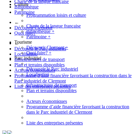
Charte de la langue française
Culture
Bibliothèque
Patrimoine
Programmation loisirs et culture
←
Charte de la langue française
Découvrir Clermont
Bibliothèque
+
Quoi faire?
Patrimoine
+
Tourisme
←
Découvrir Clermont
+
Découvrir le Parc industriel
Quoi faire?
+
Localisation
Parc industriel
Infrastructures de transport
Plan et terrains disponibles
Découvrir le Parc industriel
Acteurs économiques
Localisation
Programme d’aide financière favorisant la construction dans le
Parc industriel de Clermont
Infrastructures de transport
Liste des entreprises présentes
Plan et terrains disponibles
Acteurs économiques
Programme d’aide financière favorisant la construction
dans le Parc industriel de Clermont
Liste des entreprises présentes