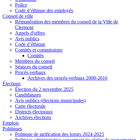
Police
Code d’éthique des employés
Conseil de ville
Rémunération des membres du conseil de la Ville de
Clermont
Appels d'offres
Avis publics
Code d’éthique
Comités et commissions
Comités
Membres du conseil
Séances du conseil
Procès-verbaux
Archives des procès-verbaux 2008-2016
Élections
Élection du 2 novembre 2025
Candidatures
Avis publics (élections municipales)
Carte électorale
Districts électoraux
Archives élections
Emplois
Politiques
Politique de tarification des loisirs 2024-2025
Politique administrative concernant les règles de gouvernance