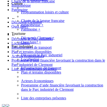
Charte de la langue française
Culture
Bibliothèque
Patrimoine
Programmation loisirs et culture
←
Charte de la langue française
Découvrir Clermont
Bibliothèque
+
Quoi faire?
Patrimoine
+
Tourisme
←
Découvrir Clermont
+
Découvrir le Parc industriel
Quoi faire?
+
Localisation
Parc industriel
Infrastructures de transport
Plan et terrains disponibles
Découvrir le Parc industriel
Acteurs économiques
Localisation
Programme d’aide financière favorisant la construction dans le
Parc industriel de Clermont
Infrastructures de transport
Liste des entreprises présentes
Plan et terrains disponibles
Acteurs économiques
Programme d’aide financière favorisant la construction
dans le Parc industriel de Clermont
Liste des entreprises présentes