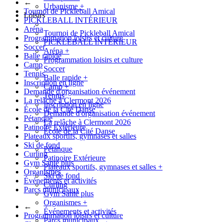
←
Urbanisme
+
Tournoi de Pickleball Amical
Loisirs
PICKLEBALL INTÉRIEUR
Aréna
Tournoi de Pickleball Amical
Programmation loisirs et culture
PICKLEBALL INTÉRIEUR
Soccer
Aréna
+
Balle rapide
Programmation loisirs et culture
Camp
Soccer
Tennis
Balle rapide
+
Inscription en ligne
Camp
+
Demande d'organisation événement
Tennis
La relâche à Clermont 2026
Inscription en ligne
École de la Cité Danse
Demande d'organisation événement
Pétanque
La relâche à Clermont 2026
Patinoire Extérieure
École de la Cité Danse
Plateaux sportifs, gymnases et salles
Ski de fond
Pétanque
Curling
Patinoire Extérieure
Gym Santé plus
Plateaux sportifs, gymnases et salles
+
Organismes
Ski de fond
Événements et activités
Curling
Parcs municipaux
Gym Santé plus
Organismes
+
←
Événements et activités
Programmation loisirs et culture
Parcs municipaux