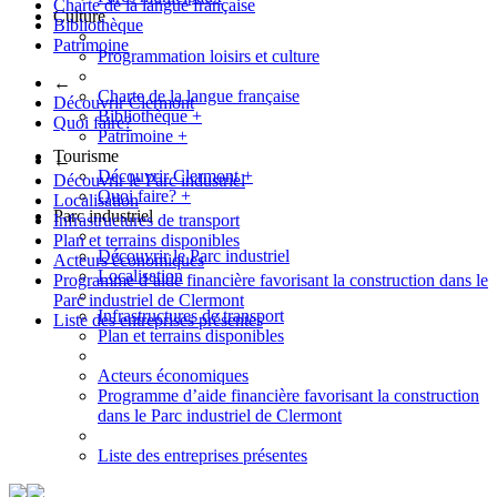
Charte de la langue française
Culture
Bibliothèque
Patrimoine
Programmation loisirs et culture
←
Charte de la langue française
Découvrir Clermont
Bibliothèque
+
Quoi faire?
Patrimoine
+
Tourisme
←
Découvrir Clermont
+
Découvrir le Parc industriel
Quoi faire?
+
Localisation
Parc industriel
Infrastructures de transport
Plan et terrains disponibles
Découvrir le Parc industriel
Acteurs économiques
Localisation
Programme d’aide financière favorisant la construction dans le
Parc industriel de Clermont
Infrastructures de transport
Liste des entreprises présentes
Plan et terrains disponibles
Acteurs économiques
Programme d’aide financière favorisant la construction
dans le Parc industriel de Clermont
Liste des entreprises présentes