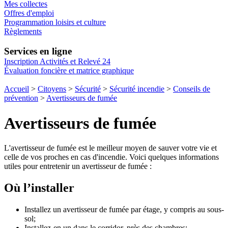
Mes collectes
Offres d'emploi
Programmation loisirs et culture
Règlements
Services en ligne
Inscription Activités et Relevé 24
Évaluation foncière et matrice graphique
Accueil
>
Citoyens
>
Sécurité
>
Sécurité incendie
>
Conseils de
prévention
>
Avertisseurs de fumée
Avertisseurs de fumée
L'avertisseur de fumée est le meilleur moyen de sauver votre vie et
celle de vos proches en cas d'incendie. Voici quelques informations
utiles pour entretenir un avertisseur de fumée :
Où l’installer
Installez un avertisseur de fumée par étage, y compris au sous-
sol;
Installez-en un dans le corridor, près des chambres;