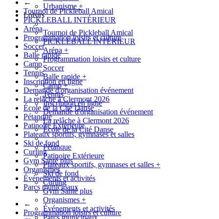
←
Urbanisme
+
Tournoi de Pickleball Amical
Loisirs
PICKLEBALL INTÉRIEUR
Aréna
Tournoi de Pickleball Amical
Programmation loisirs et culture
PICKLEBALL INTÉRIEUR
Soccer
Aréna
+
Balle rapide
Programmation loisirs et culture
Camp
Soccer
Tennis
Balle rapide
+
Inscription en ligne
Camp
+
Demande d'organisation événement
Tennis
La relâche à Clermont 2026
Inscription en ligne
École de la Cité Danse
Demande d'organisation événement
Pétanque
La relâche à Clermont 2026
Patinoire Extérieure
École de la Cité Danse
Plateaux sportifs, gymnases et salles
Ski de fond
Pétanque
Curling
Patinoire Extérieure
Gym Santé plus
Plateaux sportifs, gymnases et salles
+
Organismes
Ski de fond
Événements et activités
Curling
Parcs municipaux
Gym Santé plus
Organismes
+
←
Événements et activités
Programmation loisirs et culture
Parcs municipaux