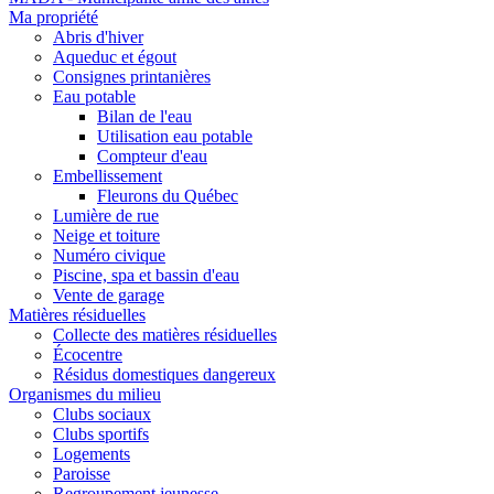
Ma propriété
Abris d'hiver
Aqueduc et égout
Consignes printanières
Eau potable
Bilan de l'eau
Utilisation eau potable
Compteur d'eau
Embellissement
Fleurons du Québec
Lumière de rue
Neige et toiture
Numéro civique
Piscine, spa et bassin d'eau
Vente de garage
Matières résiduelles
Collecte des matières résiduelles
Écocentre
Résidus domestiques dangereux
Organismes du milieu
Clubs sociaux
Clubs sportifs
Logements
Paroisse
Regroupement jeunesse