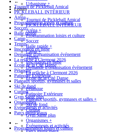
←
Urbanisme
+
Tournoi de Pickleball Amical
Loisirs
PICKLEBALL INTÉRIEUR
Aréna
Tournoi de Pickleball Amical
Programmation loisirs et culture
PICKLEBALL INTÉRIEUR
Soccer
Aréna
+
Balle rapide
Programmation loisirs et culture
Camp
Soccer
Tennis
Balle rapide
+
Inscription en ligne
Camp
+
Demande d'organisation événement
Tennis
La relâche à Clermont 2026
Inscription en ligne
École de la Cité Danse
Demande d'organisation événement
Pétanque
La relâche à Clermont 2026
Patinoire Extérieure
École de la Cité Danse
Plateaux sportifs, gymnases et salles
Ski de fond
Pétanque
Curling
Patinoire Extérieure
Gym Santé plus
Plateaux sportifs, gymnases et salles
+
Organismes
Ski de fond
Événements et activités
Curling
Parcs municipaux
Gym Santé plus
Organismes
+
←
Événements et activités
Programmation loisirs et culture
Parcs municipaux