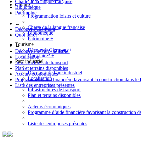
Charte de la langue française
Culture
Bibliothèque
Patrimoine
Programmation loisirs et culture
←
Charte de la langue française
Découvrir Clermont
Bibliothèque
+
Quoi faire?
Patrimoine
+
Tourisme
←
Découvrir Clermont
+
Découvrir le Parc industriel
Quoi faire?
+
Localisation
Parc industriel
Infrastructures de transport
Plan et terrains disponibles
Découvrir le Parc industriel
Acteurs économiques
Localisation
Programme d’aide financière favorisant la construction dans le 
Liste des entreprises présentes
Infrastructures de transport
Plan et terrains disponibles
Acteurs économiques
Programme d’aide financière favorisant la construction da
Liste des entreprises présentes