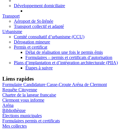
Développement domiciliaire
Transport
Aéroport de St-Irénée
Transport collectif et adapté
Urbanisme
Comité consultatif d’urbanisme (CCU)
Dérogation mineure
Permis et certificat
Délai de réalisation une fois le permis émis
Formulaires – permis et certificats d’autorisation
Plans d’implantation et d’intégration architecturale (PIIA)
Étapes à suivre
Liens rapides
Formulaire Candidature Casse-Croute Aréna de Clermont
Requête Citoyenne
Chartre de la langue française
Clermont vous informe
Aréna
Bibliothèque
Élections municipales
Formulaires permis et certificats
Mes collectes