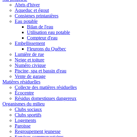
Abris d'hiver
Aqueduc et égout
Consignes printanières
Eau potable
Bilan de l'eau
Utilisation eau potable
Compteur d'eau
Embellissement
Fleurons du Québec
Lumière de rue
Neige et toiture
Numéro civique
Piscine, spa et bassin d'eau
Vente de garage
Matières résiduelles
Collecte des matières résiduelles
Écocentre
Résidus domestiques dangereux
Organismes du milieu
Clubs sociaux
Clubs sportifs
Logements
Paroisse
Regroupement jeunesse
Services communautaires