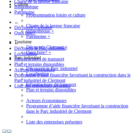
Charte de la langue française
Culture
Bibliothèque
Patrimoine
Programmation loisirs et culture
←
Charte de la langue française
Découvrir Clermont
Bibliothèque
+
Quoi faire?
Patrimoine
+
Tourisme
←
Découvrir Clermont
+
Découvrir le Parc industriel
Quoi faire?
+
Localisation
Parc industriel
Infrastructures de transport
Plan et terrains disponibles
Découvrir le Parc industriel
Acteurs économiques
Localisation
Programme d’aide financière favorisant la construction dans le
Parc industriel de Clermont
Infrastructures de transport
Liste des entreprises présentes
Plan et terrains disponibles
Acteurs économiques
Programme d’aide financière favorisant la construction
dans le Parc industriel de Clermont
Liste des entreprises présentes