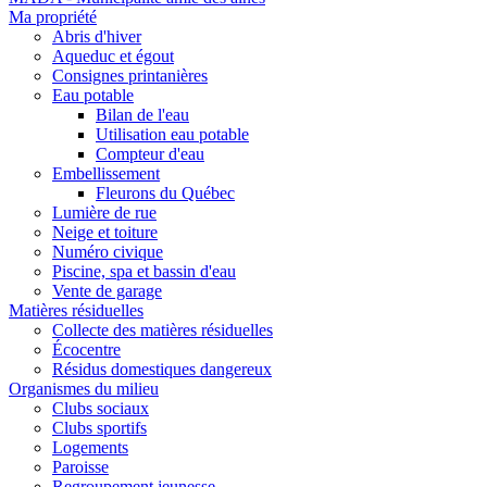
Ma propriété
Abris d'hiver
Aqueduc et égout
Consignes printanières
Eau potable
Bilan de l'eau
Utilisation eau potable
Compteur d'eau
Embellissement
Fleurons du Québec
Lumière de rue
Neige et toiture
Numéro civique
Piscine, spa et bassin d'eau
Vente de garage
Matières résiduelles
Collecte des matières résiduelles
Écocentre
Résidus domestiques dangereux
Organismes du milieu
Clubs sociaux
Clubs sportifs
Logements
Paroisse
Regroupement jeunesse