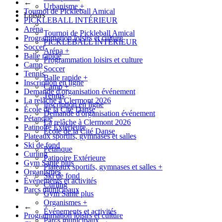
←
Urbanisme
+
Tournoi de Pickleball Amical
Loisirs
PICKLEBALL INTÉRIEUR
Aréna
Tournoi de Pickleball Amical
Programmation loisirs et culture
PICKLEBALL INTÉRIEUR
Soccer
Aréna
+
Balle rapide
Programmation loisirs et culture
Camp
Soccer
Tennis
Balle rapide
+
Inscription en ligne
Camp
+
Demande d'organisation événement
Tennis
La relâche à Clermont 2026
Inscription en ligne
École de la Cité Danse
Demande d'organisation événement
Pétanque
La relâche à Clermont 2026
Patinoire Extérieure
École de la Cité Danse
Plateaux sportifs, gymnases et salles
Ski de fond
Pétanque
Curling
Patinoire Extérieure
Gym Santé plus
Plateaux sportifs, gymnases et salles
+
Organismes
Ski de fond
Événements et activités
Curling
Parcs municipaux
Gym Santé plus
Organismes
+
←
Événements et activités
Programmation loisirs et culture
Parcs municipaux