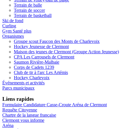
Terrain de balle
Terrain de soccer
Terrain de basketball
Ski de fond
Curling
Gym Santé plus
Organismes
Groupe scout Faucon des Monts de Charlevoix
Hockey Jeunesse de Clermont
Maison des jeunes de Clermont (Groupe Action Jeunesse)
CPA Les Carrousels de Clermont
Saumon Rivière-Malbaie
Corps de Cadets 1239
Club de tir à l'arc Les Artémis
Hockey Charlevoix
Événements et activités
Parcs municipaux
Liens rapides
Formulaire Candidature Casse-Croute Aréna de Clermont
Requête Citoyenne
Chartre de la langue française
Clermont vous informe
Aréna