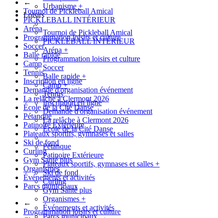
←
Urbanisme
+
Tournoi de Pickleball Amical
Loisirs
PICKLEBALL INTÉRIEUR
Aréna
Tournoi de Pickleball Amical
Programmation loisirs et culture
PICKLEBALL INTÉRIEUR
Soccer
Aréna
+
Balle rapide
Programmation loisirs et culture
Camp
Soccer
Tennis
Balle rapide
+
Inscription en ligne
Camp
+
Demande d'organisation événement
Tennis
La relâche à Clermont 2026
Inscription en ligne
École de la Cité Danse
Demande d'organisation événement
Pétanque
La relâche à Clermont 2026
Patinoire Extérieure
École de la Cité Danse
Plateaux sportifs, gymnases et salles
Ski de fond
Pétanque
Curling
Patinoire Extérieure
Gym Santé plus
Plateaux sportifs, gymnases et salles
+
Organismes
Ski de fond
Événements et activités
Curling
Parcs municipaux
Gym Santé plus
Organismes
+
←
Événements et activités
Programmation loisirs et culture
Parcs municipaux