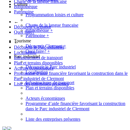
Charte de la langue française
Culture
Bibliothèque
Patrimoine
Programmation loisirs et culture
←
Charte de la langue française
Découvrir Clermont
Bibliothèque
+
Quoi faire?
Patrimoine
+
Tourisme
←
Découvrir Clermont
+
Découvrir le Parc industriel
Quoi faire?
+
Localisation
Parc industriel
Infrastructures de transport
Plan et terrains disponibles
Découvrir le Parc industriel
Acteurs économiques
Localisation
Programme d’aide financière favorisant la construction dans le
Parc industriel de Clermont
Infrastructures de transport
Liste des entreprises présentes
Plan et terrains disponibles
Acteurs économiques
Programme d’aide financière favorisant la construction
dans le Parc industriel de Clermont
Liste des entreprises présentes