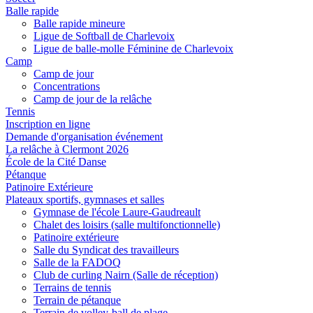
Balle rapide
Balle rapide mineure
Ligue de Softball de Charlevoix
Ligue de balle-molle Féminine de Charlevoix
Camp
Camp de jour
Concentrations
Camp de jour de la relâche
Tennis
Inscription en ligne
Demande d'organisation événement
La relâche à Clermont 2026
École de la Cité Danse
Pétanque
Patinoire Extérieure
Plateaux sportifs, gymnases et salles
Gymnase de l'école Laure-Gaudreault
Chalet des loisirs (salle multifonctionnelle)
Patinoire extérieure
Salle du Syndicat des travailleurs
Salle de la FADOQ
Club de curling Nairn (Salle de réception)
Terrains de tennis
Terrain de pétanque
Terrain de volley-ball de plage