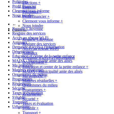
Politiques
Élections
+
Profil financier
Emplois
Clermont vous informe
Politiques
+
Nous joindre
Profil financier
+
Clermont vous informe
+
←
Nous joindre
Requête Citoyenne
Citoyens
Registre des services
Accès au réseau Wi-Fi
Requête Citoyenne
Animaux
Registre des services
Demande d'accès à l'information
Accès au réseau Wi-Fi
Déneigement
Animaux
Éducation et centre de la petite enfance
Demande d'accès à l'information
MADA - Municipalité amie des aînés
Déneigement
+
Ma propriété
Éducation et centre de la petite enfance
+
Matières résiduelles
MADA - Municipalité amie des aînés
Organismes du milieu
Ma propriété
+
Programmes
Matières résiduelles
+
Règlements
Organismes du milieu
Sécurité
Programmes
+
Taxes et évaluation
Règlements
S'établir
Sécurité
+
Transport
Taxes et évaluation
Urbanisme
S'établir
+
Transport
+