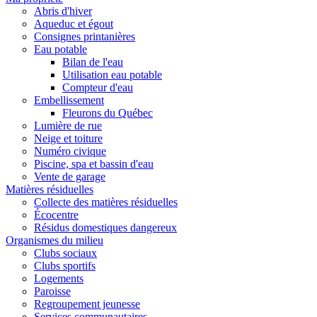
Abris d'hiver
Aqueduc et égout
Consignes printanières
Eau potable
Bilan de l'eau
Utilisation eau potable
Compteur d'eau
Embellissement
Fleurons du Québec
Lumière de rue
Neige et toiture
Numéro civique
Piscine, spa et bassin d'eau
Vente de garage
Matières résiduelles
Collecte des matières résiduelles
Écocentre
Résidus domestiques dangereux
Organismes du milieu
Clubs sociaux
Clubs sportifs
Logements
Paroisse
Regroupement jeunesse
Services communautaires