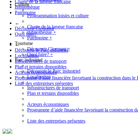
Charte de la langue française
Culture
Bibliothèque
Patrimoine
Programmation loisirs et culture
←
Charte de la langue française
Découvrir Clermont
Bibliothèque
+
Quoi faire?
Patrimoine
+
Tourisme
←
Découvrir Clermont
+
Découvrir le Parc industriel
Quoi faire?
+
Localisation
Parc industriel
Infrastructures de transport
Plan et terrains disponibles
Découvrir le Parc industriel
Acteurs économiques
Localisation
Programme d’aide financière favorisant la construction dans le 
Liste des entreprises présentes
Infrastructures de transport
Plan et terrains disponibles
Acteurs économiques
Programme d’aide financière favorisant la construction da
Liste des entreprises présentes