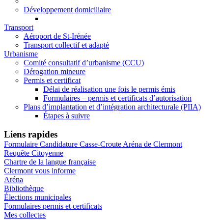
Développement domiciliaire
Transport
Aéroport de St-Irénée
Transport collectif et adapté
Urbanisme
Comité consultatif d’urbanisme (CCU)
Dérogation mineure
Permis et certificat
Délai de réalisation une fois le permis émis
Formulaires – permis et certificats d’autorisation
Plans d’implantation et d’intégration architecturale (PIIA)
Étapes à suivre
Liens rapides
Formulaire Candidature Casse-Croute Aréna de Clermont
Requête Citoyenne
Chartre de la langue française
Clermont vous informe
Aréna
Bibliothèque
Élections municipales
Formulaires permis et certificats
Mes collectes