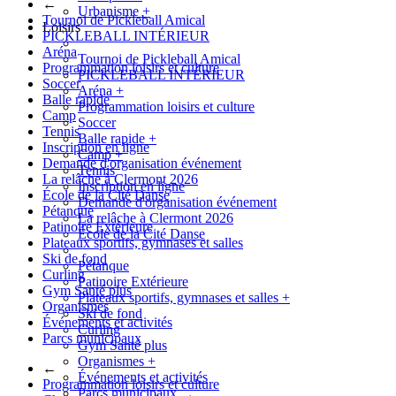
←
Urbanisme
+
Tournoi de Pickleball Amical
Loisirs
PICKLEBALL INTÉRIEUR
Aréna
Tournoi de Pickleball Amical
Programmation loisirs et culture
PICKLEBALL INTÉRIEUR
Soccer
Aréna
+
Balle rapide
Programmation loisirs et culture
Camp
Soccer
Tennis
Balle rapide
+
Inscription en ligne
Camp
+
Demande d'organisation événement
Tennis
La relâche à Clermont 2026
Inscription en ligne
École de la Cité Danse
Demande d'organisation événement
Pétanque
La relâche à Clermont 2026
Patinoire Extérieure
École de la Cité Danse
Plateaux sportifs, gymnases et salles
Ski de fond
Pétanque
Curling
Patinoire Extérieure
Gym Santé plus
Plateaux sportifs, gymnases et salles
+
Organismes
Ski de fond
Événements et activités
Curling
Parcs municipaux
Gym Santé plus
Organismes
+
←
Événements et activités
Programmation loisirs et culture
Parcs municipaux