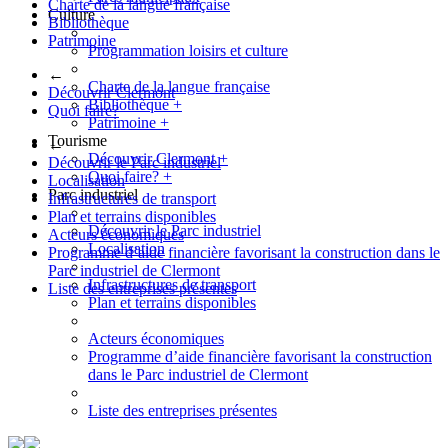
Charte de la langue française
Culture
Bibliothèque
Patrimoine
Programmation loisirs et culture
←
Charte de la langue française
Découvrir Clermont
Bibliothèque
+
Quoi faire?
Patrimoine
+
Tourisme
←
Découvrir Clermont
+
Découvrir le Parc industriel
Quoi faire?
+
Localisation
Parc industriel
Infrastructures de transport
Plan et terrains disponibles
Découvrir le Parc industriel
Acteurs économiques
Localisation
Programme d’aide financière favorisant la construction dans le
Parc industriel de Clermont
Infrastructures de transport
Liste des entreprises présentes
Plan et terrains disponibles
Acteurs économiques
Programme d’aide financière favorisant la construction
dans le Parc industriel de Clermont
Liste des entreprises présentes