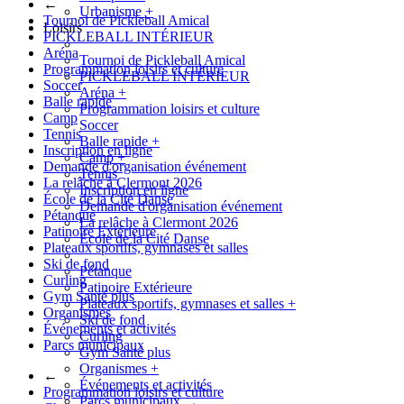
←
Urbanisme
+
Tournoi de Pickleball Amical
Loisirs
PICKLEBALL INTÉRIEUR
Aréna
Tournoi de Pickleball Amical
Programmation loisirs et culture
PICKLEBALL INTÉRIEUR
Soccer
Aréna
+
Balle rapide
Programmation loisirs et culture
Camp
Soccer
Tennis
Balle rapide
+
Inscription en ligne
Camp
+
Demande d'organisation événement
Tennis
La relâche à Clermont 2026
Inscription en ligne
École de la Cité Danse
Demande d'organisation événement
Pétanque
La relâche à Clermont 2026
Patinoire Extérieure
École de la Cité Danse
Plateaux sportifs, gymnases et salles
Ski de fond
Pétanque
Curling
Patinoire Extérieure
Gym Santé plus
Plateaux sportifs, gymnases et salles
+
Organismes
Ski de fond
Événements et activités
Curling
Parcs municipaux
Gym Santé plus
Organismes
+
←
Événements et activités
Programmation loisirs et culture
Parcs municipaux