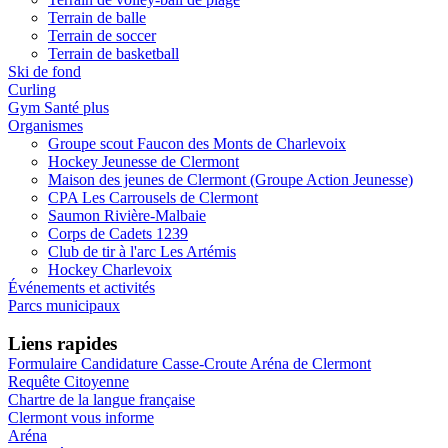
Terrain de balle
Terrain de soccer
Terrain de basketball
Ski de fond
Curling
Gym Santé plus
Organismes
Groupe scout Faucon des Monts de Charlevoix
Hockey Jeunesse de Clermont
Maison des jeunes de Clermont (Groupe Action Jeunesse)
CPA Les Carrousels de Clermont
Saumon Rivière-Malbaie
Corps de Cadets 1239
Club de tir à l'arc Les Artémis
Hockey Charlevoix
Événements et activités
Parcs municipaux
Liens rapides
Formulaire Candidature Casse-Croute Aréna de Clermont
Requête Citoyenne
Chartre de la langue française
Clermont vous informe
Aréna