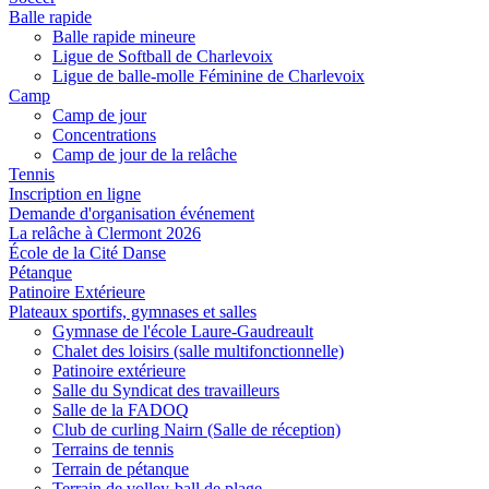
Balle rapide
Balle rapide mineure
Ligue de Softball de Charlevoix
Ligue de balle-molle Féminine de Charlevoix
Camp
Camp de jour
Concentrations
Camp de jour de la relâche
Tennis
Inscription en ligne
Demande d'organisation événement
La relâche à Clermont 2026
École de la Cité Danse
Pétanque
Patinoire Extérieure
Plateaux sportifs, gymnases et salles
Gymnase de l'école Laure-Gaudreault
Chalet des loisirs (salle multifonctionnelle)
Patinoire extérieure
Salle du Syndicat des travailleurs
Salle de la FADOQ
Club de curling Nairn (Salle de réception)
Terrains de tennis
Terrain de pétanque
Terrain de volley-ball de plage