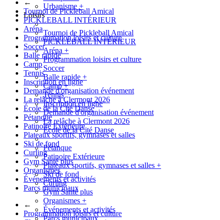
←
Urbanisme
+
Tournoi de Pickleball Amical
Loisirs
PICKLEBALL INTÉRIEUR
Aréna
Tournoi de Pickleball Amical
Programmation loisirs et culture
PICKLEBALL INTÉRIEUR
Soccer
Aréna
+
Balle rapide
Programmation loisirs et culture
Camp
Soccer
Tennis
Balle rapide
+
Inscription en ligne
Camp
+
Demande d'organisation événement
Tennis
La relâche à Clermont 2026
Inscription en ligne
École de la Cité Danse
Demande d'organisation événement
Pétanque
La relâche à Clermont 2026
Patinoire Extérieure
École de la Cité Danse
Plateaux sportifs, gymnases et salles
Ski de fond
Pétanque
Curling
Patinoire Extérieure
Gym Santé plus
Plateaux sportifs, gymnases et salles
+
Organismes
Ski de fond
Événements et activités
Curling
Parcs municipaux
Gym Santé plus
Organismes
+
←
Événements et activités
Programmation loisirs et culture
Parcs municipaux