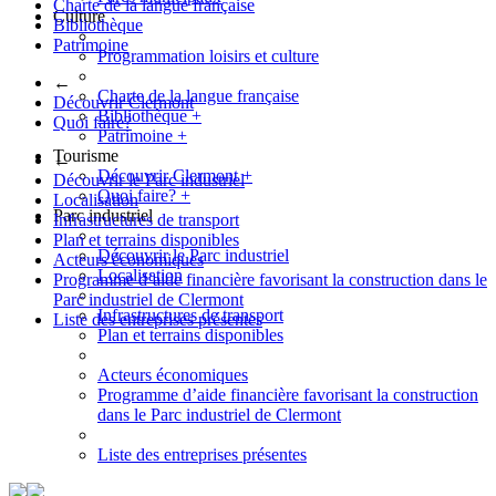
Charte de la langue française
Culture
Bibliothèque
Patrimoine
Programmation loisirs et culture
←
Charte de la langue française
Découvrir Clermont
Bibliothèque
+
Quoi faire?
Patrimoine
+
Tourisme
←
Découvrir Clermont
+
Découvrir le Parc industriel
Quoi faire?
+
Localisation
Parc industriel
Infrastructures de transport
Plan et terrains disponibles
Découvrir le Parc industriel
Acteurs économiques
Localisation
Programme d’aide financière favorisant la construction dans le
Parc industriel de Clermont
Infrastructures de transport
Liste des entreprises présentes
Plan et terrains disponibles
Acteurs économiques
Programme d’aide financière favorisant la construction
dans le Parc industriel de Clermont
Liste des entreprises présentes