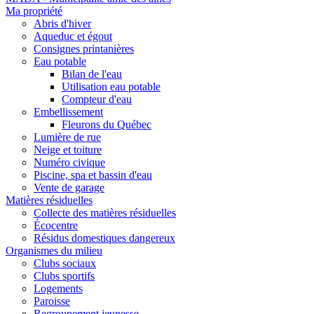
Ma propriété
Abris d'hiver
Aqueduc et égout
Consignes printanières
Eau potable
Bilan de l'eau
Utilisation eau potable
Compteur d'eau
Embellissement
Fleurons du Québec
Lumière de rue
Neige et toiture
Numéro civique
Piscine, spa et bassin d'eau
Vente de garage
Matières résiduelles
Collecte des matières résiduelles
Écocentre
Résidus domestiques dangereux
Organismes du milieu
Clubs sociaux
Clubs sportifs
Logements
Paroisse
Regroupement jeunesse