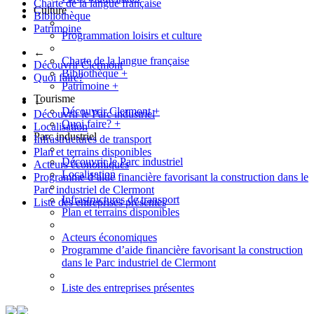
Charte de la langue française
Culture
Bibliothèque
Patrimoine
Programmation loisirs et culture
←
Charte de la langue française
Découvrir Clermont
Bibliothèque
+
Quoi faire?
Patrimoine
+
Tourisme
←
Découvrir Clermont
+
Découvrir le Parc industriel
Quoi faire?
+
Localisation
Parc industriel
Infrastructures de transport
Plan et terrains disponibles
Découvrir le Parc industriel
Acteurs économiques
Localisation
Programme d’aide financière favorisant la construction dans le
Parc industriel de Clermont
Infrastructures de transport
Liste des entreprises présentes
Plan et terrains disponibles
Acteurs économiques
Programme d’aide financière favorisant la construction
dans le Parc industriel de Clermont
Liste des entreprises présentes