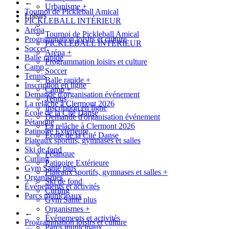
←
Urbanisme
+
Tournoi de Pickleball Amical
Loisirs
PICKLEBALL INTÉRIEUR
Aréna
Tournoi de Pickleball Amical
Programmation loisirs et culture
PICKLEBALL INTÉRIEUR
Soccer
Aréna
+
Balle rapide
Programmation loisirs et culture
Camp
Soccer
Tennis
Balle rapide
+
Inscription en ligne
Camp
+
Demande d'organisation événement
Tennis
La relâche à Clermont 2026
Inscription en ligne
École de la Cité Danse
Demande d'organisation événement
Pétanque
La relâche à Clermont 2026
Patinoire Extérieure
École de la Cité Danse
Plateaux sportifs, gymnases et salles
Ski de fond
Pétanque
Curling
Patinoire Extérieure
Gym Santé plus
Plateaux sportifs, gymnases et salles
+
Organismes
Ski de fond
Événements et activités
Curling
Parcs municipaux
Gym Santé plus
Organismes
+
←
Événements et activités
Programmation loisirs et culture
Parcs municipaux