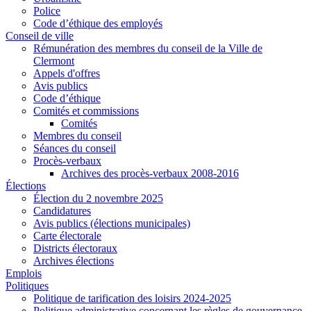
Police
Code d’éthique des employés
Conseil de ville
Rémunération des membres du conseil de la Ville de
Clermont
Appels d'offres
Avis publics
Code d’éthique
Comités et commissions
Comités
Membres du conseil
Séances du conseil
Procès-verbaux
Archives des procès-verbaux 2008-2016
Élections
Élection du 2 novembre 2025
Candidatures
Avis publics (élections municipales)
Carte électorale
Districts électoraux
Archives élections
Emplois
Politiques
Politique de tarification des loisirs 2024-2025
Politique administrative concernant les règles de gouvernance