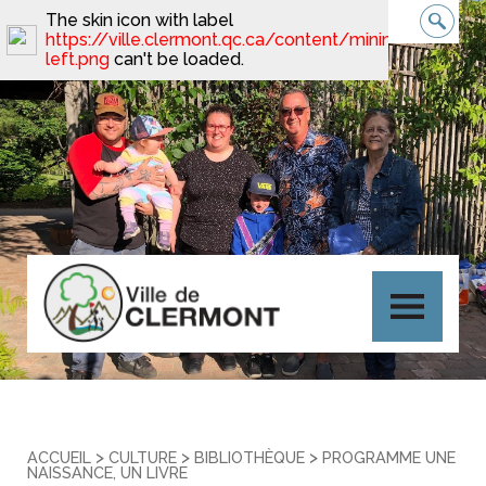
The skin icon with label
https://ville.clermont.qc.ca/content/minimal_skin_da
left.png
can't be loaded.
>
>
>
ACCUEIL
CULTURE
BIBLIOTHÈQUE
PROGRAMME UNE
NAISSANCE, UN LIVRE