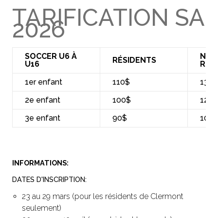
TARIFICATION SA
2026
SOCCER U6 À
NON
RÉSIDENTS
U16
RÉS
1er enfant
110$
130$
2e enfant
100$
120$
3e enfant
90$
100
INFORMATIONS:
DATES D'INSCRIPTION:
23 au 29 mars (pour les résidents de Clermont
seulement)