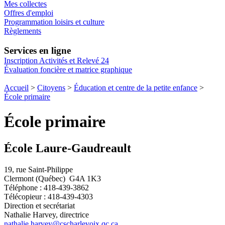
Mes collectes
Offres d'emploi
Programmation loisirs et culture
Règlements
Services en ligne
Inscription Activités et Relevé 24
Évaluation foncière et matrice graphique
Accueil
>
Citoyens
>
Éducation et centre de la petite enfance
>
École primaire
École primaire
École Laure-Gaudreault
19, rue Saint-Philippe
Clermont (Québec) G4A 1K3
Téléphone : 418-439-3862
Télécopieur : 418-439-4303
Direction et secrétariat
Nathalie Harvey, directrice
nathalie.harvey@cscharlevoix.qc.ca