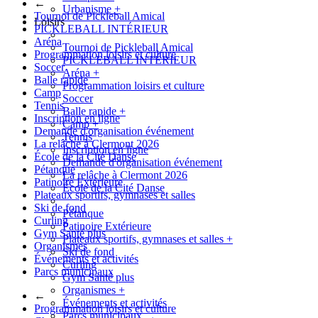
←
Urbanisme
+
Tournoi de Pickleball Amical
Loisirs
PICKLEBALL INTÉRIEUR
Aréna
Tournoi de Pickleball Amical
Programmation loisirs et culture
PICKLEBALL INTÉRIEUR
Soccer
Aréna
+
Balle rapide
Programmation loisirs et culture
Camp
Soccer
Tennis
Balle rapide
+
Inscription en ligne
Camp
+
Demande d'organisation événement
Tennis
La relâche à Clermont 2026
Inscription en ligne
École de la Cité Danse
Demande d'organisation événement
Pétanque
La relâche à Clermont 2026
Patinoire Extérieure
École de la Cité Danse
Plateaux sportifs, gymnases et salles
Ski de fond
Pétanque
Curling
Patinoire Extérieure
Gym Santé plus
Plateaux sportifs, gymnases et salles
+
Organismes
Ski de fond
Événements et activités
Curling
Parcs municipaux
Gym Santé plus
Organismes
+
←
Événements et activités
Programmation loisirs et culture
Parcs municipaux