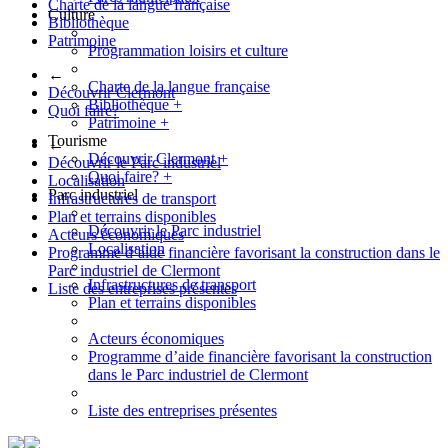
Charte de la langue française
Culture
Bibliothèque
Patrimoine
Programmation loisirs et culture
←
Charte de la langue française
Découvrir Clermont
Bibliothèque
+
Quoi faire?
Patrimoine
+
Tourisme
←
Découvrir Clermont
+
Découvrir le Parc industriel
Quoi faire?
+
Localisation
Parc industriel
Infrastructures de transport
Plan et terrains disponibles
Découvrir le Parc industriel
Acteurs économiques
Localisation
Programme d’aide financière favorisant la construction dans le
Parc industriel de Clermont
Infrastructures de transport
Liste des entreprises présentes
Plan et terrains disponibles
Acteurs économiques
Programme d’aide financière favorisant la construction
dans le Parc industriel de Clermont
Liste des entreprises présentes