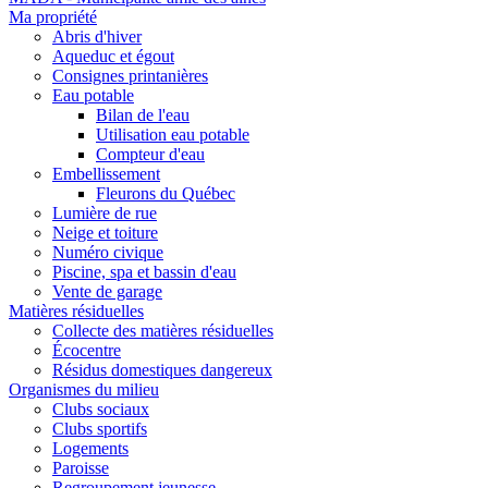
Ma propriété
Abris d'hiver
Aqueduc et égout
Consignes printanières
Eau potable
Bilan de l'eau
Utilisation eau potable
Compteur d'eau
Embellissement
Fleurons du Québec
Lumière de rue
Neige et toiture
Numéro civique
Piscine, spa et bassin d'eau
Vente de garage
Matières résiduelles
Collecte des matières résiduelles
Écocentre
Résidus domestiques dangereux
Organismes du milieu
Clubs sociaux
Clubs sportifs
Logements
Paroisse
Regroupement jeunesse