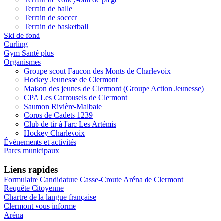
Terrain de balle
Terrain de soccer
Terrain de basketball
Ski de fond
Curling
Gym Santé plus
Organismes
Groupe scout Faucon des Monts de Charlevoix
Hockey Jeunesse de Clermont
Maison des jeunes de Clermont (Groupe Action Jeunesse)
CPA Les Carrousels de Clermont
Saumon Rivière-Malbaie
Corps de Cadets 1239
Club de tir à l'arc Les Artémis
Hockey Charlevoix
Événements et activités
Parcs municipaux
Liens rapides
Formulaire Candidature Casse-Croute Aréna de Clermont
Requête Citoyenne
Chartre de la langue française
Clermont vous informe
Aréna