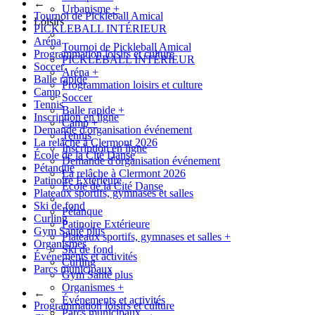
←
Urbanisme
+
Tournoi de Pickleball Amical
Loisirs
PICKLEBALL INTÉRIEUR
Aréna
Tournoi de Pickleball Amical
Programmation loisirs et culture
PICKLEBALL INTÉRIEUR
Soccer
Aréna
+
Balle rapide
Programmation loisirs et culture
Camp
Soccer
Tennis
Balle rapide
+
Inscription en ligne
Camp
+
Demande d'organisation événement
Tennis
La relâche à Clermont 2026
Inscription en ligne
École de la Cité Danse
Demande d'organisation événement
Pétanque
La relâche à Clermont 2026
Patinoire Extérieure
École de la Cité Danse
Plateaux sportifs, gymnases et salles
Ski de fond
Pétanque
Curling
Patinoire Extérieure
Gym Santé plus
Plateaux sportifs, gymnases et salles
+
Organismes
Ski de fond
Événements et activités
Curling
Parcs municipaux
Gym Santé plus
Organismes
+
←
Événements et activités
Programmation loisirs et culture
Parcs municipaux