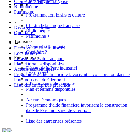
Charte de la langue française
Culture
Bibliothèque
Patrimoine
Programmation loisirs et culture
←
Charte de la langue française
Découvrir Clermont
Bibliothèque
+
Quoi faire?
Patrimoine
+
Tourisme
←
Découvrir Clermont
+
Découvrir le Parc industriel
Quoi faire?
+
Localisation
Parc industriel
Infrastructures de transport
Plan et terrains disponibles
Découvrir le Parc industriel
Acteurs économiques
Localisation
Programme d’aide financière favorisant la construction dans le
Parc industriel de Clermont
Infrastructures de transport
Liste des entreprises présentes
Plan et terrains disponibles
Acteurs économiques
Programme d’aide financière favorisant la construction
dans le Parc industriel de Clermont
Liste des entreprises présentes