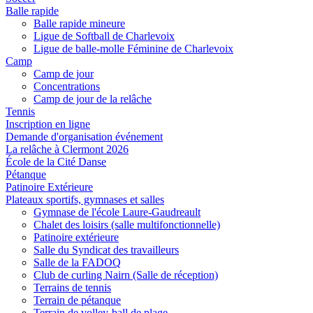
Balle rapide
Balle rapide mineure
Ligue de Softball de Charlevoix
Ligue de balle-molle Féminine de Charlevoix
Camp
Camp de jour
Concentrations
Camp de jour de la relâche
Tennis
Inscription en ligne
Demande d'organisation événement
La relâche à Clermont 2026
École de la Cité Danse
Pétanque
Patinoire Extérieure
Plateaux sportifs, gymnases et salles
Gymnase de l'école Laure-Gaudreault
Chalet des loisirs (salle multifonctionnelle)
Patinoire extérieure
Salle du Syndicat des travailleurs
Salle de la FADOQ
Club de curling Nairn (Salle de réception)
Terrains de tennis
Terrain de pétanque
Terrain de volley-ball de plage