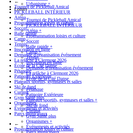
←
Urbanisme
+
Tournoi de Pickleball Amical
Loisirs
PICKLEBALL INTÉRIEUR
Aréna
Tournoi de Pickleball Amical
Programmation loisirs et culture
PICKLEBALL INTÉRIEUR
Soccer
Aréna
+
Balle rapide
Programmation loisirs et culture
Camp
Soccer
Tennis
Balle rapide
+
Inscription en ligne
Camp
+
Demande d'organisation événement
Tennis
La relâche à Clermont 2026
Inscription en ligne
École de la Cité Danse
Demande d'organisation événement
Pétanque
La relâche à Clermont 2026
Patinoire Extérieure
École de la Cité Danse
Plateaux sportifs, gymnases et salles
Ski de fond
Pétanque
Curling
Patinoire Extérieure
Gym Santé plus
Plateaux sportifs, gymnases et salles
+
Organismes
Ski de fond
Événements et activités
Curling
Parcs municipaux
Gym Santé plus
Organismes
+
←
Événements et activités
Programmation loisirs et culture
Parcs municipaux