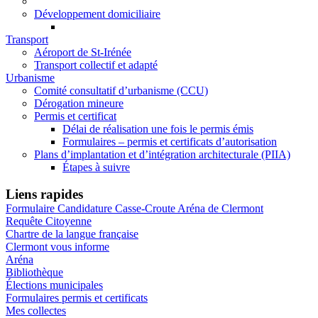
Développement domiciliaire
Transport
Aéroport de St-Irénée
Transport collectif et adapté
Urbanisme
Comité consultatif d’urbanisme (CCU)
Dérogation mineure
Permis et certificat
Délai de réalisation une fois le permis émis
Formulaires – permis et certificats d’autorisation
Plans d’implantation et d’intégration architecturale (PIIA)
Étapes à suivre
Liens rapides
Formulaire Candidature Casse-Croute Aréna de Clermont
Requête Citoyenne
Chartre de la langue française
Clermont vous informe
Aréna
Bibliothèque
Élections municipales
Formulaires permis et certificats
Mes collectes