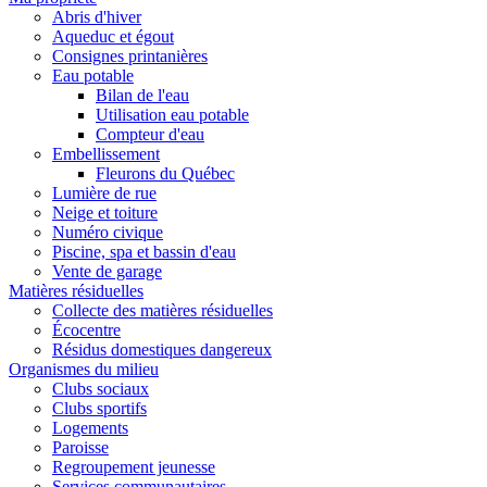
Abris d'hiver
Aqueduc et égout
Consignes printanières
Eau potable
Bilan de l'eau
Utilisation eau potable
Compteur d'eau
Embellissement
Fleurons du Québec
Lumière de rue
Neige et toiture
Numéro civique
Piscine, spa et bassin d'eau
Vente de garage
Matières résiduelles
Collecte des matières résiduelles
Écocentre
Résidus domestiques dangereux
Organismes du milieu
Clubs sociaux
Clubs sportifs
Logements
Paroisse
Regroupement jeunesse
Services communautaires