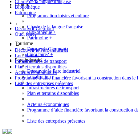
Charte de la langue française
Culture
Bibliothèque
Patrimoine
Programmation loisirs et culture
←
Charte de la langue française
Découvrir Clermont
Bibliothèque
+
Quoi faire?
Patrimoine
+
Tourisme
←
Découvrir Clermont
+
Découvrir le Parc industriel
Quoi faire?
+
Localisation
Parc industriel
Infrastructures de transport
Plan et terrains disponibles
Découvrir le Parc industriel
Acteurs économiques
Localisation
Programme d’aide financière favorisant la construction dans le 
Liste des entreprises présentes
Infrastructures de transport
Plan et terrains disponibles
Acteurs économiques
Programme d’aide financière favorisant la construction da
Liste des entreprises présentes