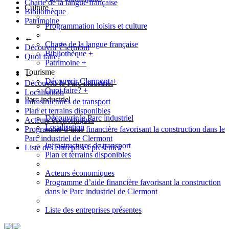
Charte de la langue française
Culture
Bibliothèque
Patrimoine
Programmation loisirs et culture
←
Charte de la langue française
Découvrir Clermont
Bibliothèque
+
Quoi faire?
Patrimoine
+
Tourisme
←
Découvrir Clermont
+
Découvrir le Parc industriel
Quoi faire?
+
Localisation
Parc industriel
Infrastructures de transport
Plan et terrains disponibles
Découvrir le Parc industriel
Acteurs économiques
Localisation
Programme d’aide financière favorisant la construction dans le
Parc industriel de Clermont
Infrastructures de transport
Liste des entreprises présentes
Plan et terrains disponibles
Acteurs économiques
Programme d’aide financière favorisant la construction
dans le Parc industriel de Clermont
Liste des entreprises présentes