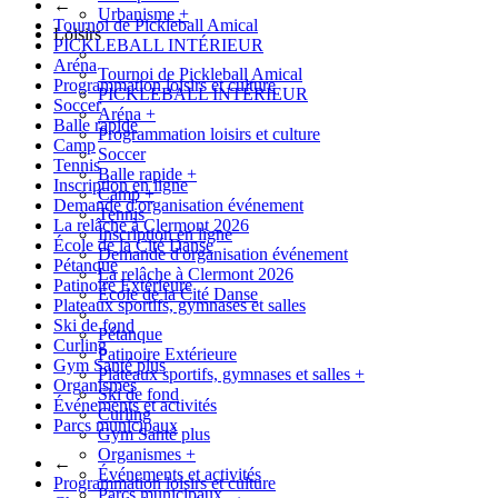
←
Urbanisme
+
Tournoi de Pickleball Amical
Loisirs
PICKLEBALL INTÉRIEUR
Aréna
Tournoi de Pickleball Amical
Programmation loisirs et culture
PICKLEBALL INTÉRIEUR
Soccer
Aréna
+
Balle rapide
Programmation loisirs et culture
Camp
Soccer
Tennis
Balle rapide
+
Inscription en ligne
Camp
+
Demande d'organisation événement
Tennis
La relâche à Clermont 2026
Inscription en ligne
École de la Cité Danse
Demande d'organisation événement
Pétanque
La relâche à Clermont 2026
Patinoire Extérieure
École de la Cité Danse
Plateaux sportifs, gymnases et salles
Ski de fond
Pétanque
Curling
Patinoire Extérieure
Gym Santé plus
Plateaux sportifs, gymnases et salles
+
Organismes
Ski de fond
Événements et activités
Curling
Parcs municipaux
Gym Santé plus
Organismes
+
←
Événements et activités
Programmation loisirs et culture
Parcs municipaux