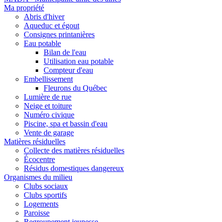
Ma propriété
Abris d'hiver
Aqueduc et égout
Consignes printanières
Eau potable
Bilan de l'eau
Utilisation eau potable
Compteur d'eau
Embellissement
Fleurons du Québec
Lumière de rue
Neige et toiture
Numéro civique
Piscine, spa et bassin d'eau
Vente de garage
Matières résiduelles
Collecte des matières résiduelles
Écocentre
Résidus domestiques dangereux
Organismes du milieu
Clubs sociaux
Clubs sportifs
Logements
Paroisse
Regroupement jeunesse