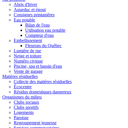
Abris d'hiver
Aqueduc et égout
Consignes printanières
Eau potable
Bilan de l'eau
Utilisation eau potable
Compteur d'eau
Embellissement
Fleurons du Québec
Lumière de rue
Neige et toiture
Numéro civique
Piscine, spa et bassin d'eau
Vente de garage
Matières résiduelles
Collecte des matières résiduelles
Écocentre
Résidus domestiques dangereux
Organismes du milieu
Clubs sociaux
Clubs sportifs
Logements
Paroisse
Regroupement jeunesse
Services communautaires