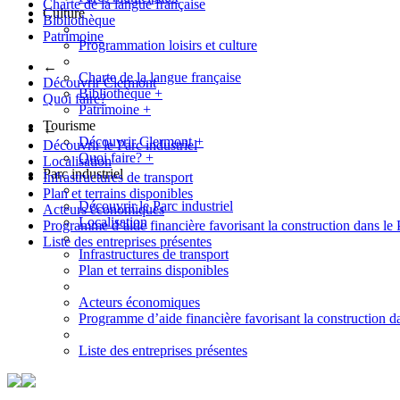
Charte de la langue française
Culture
Bibliothèque
Patrimoine
Programmation loisirs et culture
←
Charte de la langue française
Découvrir Clermont
Bibliothèque
+
Quoi faire?
Patrimoine
+
Tourisme
←
Découvrir Clermont
+
Découvrir le Parc industriel
Quoi faire?
+
Localisation
Parc industriel
Infrastructures de transport
Plan et terrains disponibles
Découvrir le Parc industriel
Acteurs économiques
Localisation
Programme d’aide financière favorisant la construction dans le 
Liste des entreprises présentes
Infrastructures de transport
Plan et terrains disponibles
Acteurs économiques
Programme d’aide financière favorisant la construction da
Liste des entreprises présentes