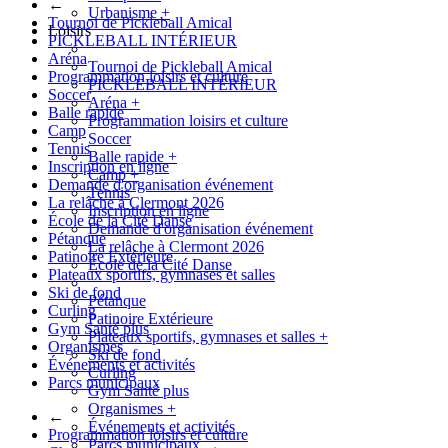
←
Urbanisme
+
Tournoi de Pickleball Amical
Loisirs
PICKLEBALL INTÉRIEUR
Aréna
Tournoi de Pickleball Amical
Programmation loisirs et culture
PICKLEBALL INTÉRIEUR
Soccer
Aréna
+
Balle rapide
Programmation loisirs et culture
Camp
Soccer
Tennis
Balle rapide
+
Inscription en ligne
Camp
+
Demande d'organisation événement
Tennis
La relâche à Clermont 2026
Inscription en ligne
École de la Cité Danse
Demande d'organisation événement
Pétanque
La relâche à Clermont 2026
Patinoire Extérieure
École de la Cité Danse
Plateaux sportifs, gymnases et salles
Ski de fond
Pétanque
Curling
Patinoire Extérieure
Gym Santé plus
Plateaux sportifs, gymnases et salles
+
Organismes
Ski de fond
Événements et activités
Curling
Parcs municipaux
Gym Santé plus
Organismes
+
←
Événements et activités
Programmation loisirs et culture
Parcs municipaux