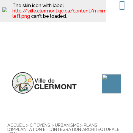
The skin icon with label
http://ville.clermont.qc.ca/content/minimal_skin_dar
left.png
can't be loaded.
>
>
>
ACCUEIL
CITOYENS
URBANISME
PLANS
D’IMPLANTATION ET D’INTÉGRATION ARCHITECTURALE