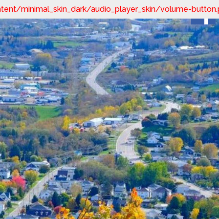
content/minimal_skin_dark/audio_player_skin/volume-button