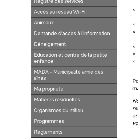
Registre des services
Accès au réseau Wi-Fi
Animaux
Demande d'accès à l'information
Déneigement
Éducation et centre de la petite
enfance
MADA - Municipalité amie des
aînés
Po
ma
Ma propriété
Matières résiduelles
No
re
Organismes du milieu
ar
Programmes
vo
Règlements