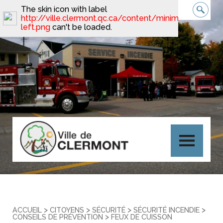
The skin icon with label
http://ville.clermont.qc.ca/content/minimal_skin_dar
left.png
can't be loaded.
>
>
>
>
ACCUEIL
CITOYENS
SÉCURITÉ
SÉCURITÉ INCENDIE
>
CONSEILS DE PRÉVENTION
FEUX DE CUISSON