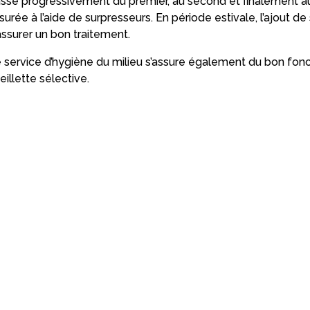
sse progressivement du premier, au second et finalement au t
surée à l’aide de surpresseurs. En période estivale, l’ajout de 
assurer un bon traitement.
 service d’hygiène du milieu s’assure également du bon fon
eillette sélective.