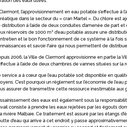
ltration des eaux usées.
Clermont, l’approvisionnement en eau potable s’effectue à l
réatique dans le secteur du « cran Martel ». Du chlore est aj
 distribution à l’aide de deux conduites d’amenée de part et 
ux réservoirs de 1000 m³ d’eau potable assure une distribution
entretien et le bon fonctionnement de ce système à la fois 
nnaissances et savoir-faire qui nous permettent de distribue
puis 2006, la Ville de Clermont approvisionne en partie la Vi
effectue à l’aide de deux chambres de vannes situées sur la 
 service a à cœur que l’eau potable soit disponible en qualité
toyens. C’est pourquoi un règlement sur l’économie de l’eau p
us assurer de transmettre cette ressource inestimable aux g
assainissement des eaux est également sous la responsabili
avail consiste à prendre les eaux rejetées par les égouts dome
la rivière Malbaie. Ce traitement est assuré par les étangs d
utte d’eau qui arrive à cet endroit y passe approximativement 