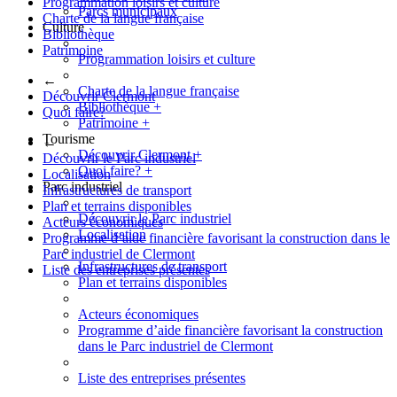
Programmation loisirs et culture
Parcs municipaux
Charte de la langue française
Culture
Bibliothèque
Patrimoine
Programmation loisirs et culture
←
Charte de la langue française
Découvrir Clermont
Bibliothèque
+
Quoi faire?
Patrimoine
+
Tourisme
←
Découvrir Clermont
+
Découvrir le Parc industriel
Quoi faire?
+
Localisation
Parc industriel
Infrastructures de transport
Plan et terrains disponibles
Découvrir le Parc industriel
Acteurs économiques
Localisation
Programme d’aide financière favorisant la construction dans le
Parc industriel de Clermont
Infrastructures de transport
Liste des entreprises présentes
Plan et terrains disponibles
Acteurs économiques
Programme d’aide financière favorisant la construction
dans le Parc industriel de Clermont
Liste des entreprises présentes