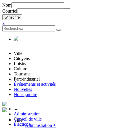
Nom
Courriel
x
Ville
Citoyens
Loisirs
Culture
Tourisme
Parc-industriel
Événements et activités
Nouvelles
Nous joindre
←
Administration
Conseil de ville
Ville
Élections
Administration
+