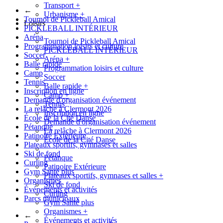
Transport
+
←
Urbanisme
+
Tournoi de Pickleball Amical
Loisirs
PICKLEBALL INTÉRIEUR
Aréna
Tournoi de Pickleball Amical
Programmation loisirs et culture
PICKLEBALL INTÉRIEUR
Soccer
Aréna
+
Balle rapide
Programmation loisirs et culture
Camp
Soccer
Tennis
Balle rapide
+
Inscription en ligne
Camp
+
Demande d'organisation événement
Tennis
La relâche à Clermont 2026
Inscription en ligne
École de la Cité Danse
Demande d'organisation événement
Pétanque
La relâche à Clermont 2026
Patinoire Extérieure
École de la Cité Danse
Plateaux sportifs, gymnases et salles
Ski de fond
Pétanque
Curling
Patinoire Extérieure
Gym Santé plus
Plateaux sportifs, gymnases et salles
+
Organismes
Ski de fond
Événements et activités
Curling
Parcs municipaux
Gym Santé plus
Organismes
+
←
Événements et activités