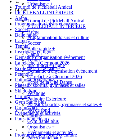
←
Urbanisme
+
Tournoi de Pickleball Amical
Loisirs
PICKLEBALL INTÉRIEUR
Aréna
Tournoi de Pickleball Amical
Programmation loisirs et culture
PICKLEBALL INTÉRIEUR
Soccer
Aréna
+
Balle rapide
Programmation loisirs et culture
Camp
Soccer
Tennis
Balle rapide
+
Inscription en ligne
Camp
+
Demande d'organisation événement
Tennis
La relâche à Clermont 2026
Inscription en ligne
École de la Cité Danse
Demande d'organisation événement
Pétanque
La relâche à Clermont 2026
Patinoire Extérieure
École de la Cité Danse
Plateaux sportifs, gymnases et salles
Ski de fond
Pétanque
Curling
Patinoire Extérieure
Gym Santé plus
Plateaux sportifs, gymnases et salles
+
Organismes
Ski de fond
Événements et activités
Curling
Parcs municipaux
Gym Santé plus
Organismes
+
←
Événements et activités
Programmation loisirs et culture
Parcs municipaux