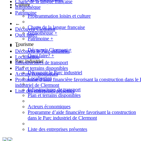
Charte de la langue française
Culture
Bibliothèque
Patrimoine
Programmation loisirs et culture
←
Charte de la langue française
Découvrir Clermont
Bibliothèque
+
Quoi faire?
Patrimoine
+
Tourisme
←
Découvrir Clermont
+
Découvrir le Parc industriel
Quoi faire?
+
Localisation
Parc industriel
Infrastructures de transport
Plan et terrains disponibles
Découvrir le Parc industriel
Acteurs économiques
Localisation
Programme d’aide financière favorisant la construction dans le 
industriel de Clermont
Infrastructures de transport
Liste des entreprises présentes
Plan et terrains disponibles
Acteurs économiques
Programme d’aide financière favorisant la construction
dans le Parc industriel de Clermont
Liste des entreprises présentes