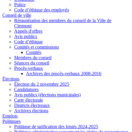
Police
Code d’éthique des employés
Conseil de ville
Rémunération des membres du conseil de la Ville de
Clermont
Appels d'offres
Avis publics
Code d’éthique
Comités et commissions
Comités
Membres du conseil
Séances du conseil
Procès-verbaux
Archives des procès-verbaux 2008-2016
Élections
Élection du 2 novembre 2025
Candidatures
Avis publics (élections municipales)
Carte électorale
Districts électoraux
Archives élections
Emplois
Politiques
Politique de tarification des loisirs 2024-2025
Politique administrative concernant les règles de gouvernance