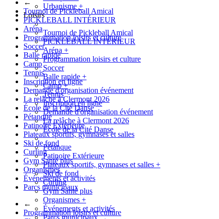
←
Urbanisme
+
Tournoi de Pickleball Amical
Loisirs
PICKLEBALL INTÉRIEUR
Aréna
Tournoi de Pickleball Amical
Programmation loisirs et culture
PICKLEBALL INTÉRIEUR
Soccer
Aréna
+
Balle rapide
Programmation loisirs et culture
Camp
Soccer
Tennis
Balle rapide
+
Inscription en ligne
Camp
+
Demande d'organisation événement
Tennis
La relâche à Clermont 2026
Inscription en ligne
École de la Cité Danse
Demande d'organisation événement
Pétanque
La relâche à Clermont 2026
Patinoire Extérieure
École de la Cité Danse
Plateaux sportifs, gymnases et salles
Ski de fond
Pétanque
Curling
Patinoire Extérieure
Gym Santé plus
Plateaux sportifs, gymnases et salles
+
Organismes
Ski de fond
Événements et activités
Curling
Parcs municipaux
Gym Santé plus
Organismes
+
←
Événements et activités
Programmation loisirs et culture
Parcs municipaux