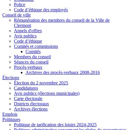
Police
Code d’éthique des employés
Conseil de ville
Rémunération des membres du conseil de la Ville de
Clermont
Appels d'offres
Avis publics
Code d’éthique
Comités et commissions
Comités
Membres du conseil
Séances du conseil
Procès-verbaux
Archives des procès-verbaux 2008-2016
Élections
Élection du 2 novembre 2025
Candidatures
Avis publics (élections municipales)
Carte électorale
Districts électoraux
Archives élections
Emplois
Politiques
Politique de tarification des loisirs 2024-2025
Politique administrative concernant les règles de gouvernance