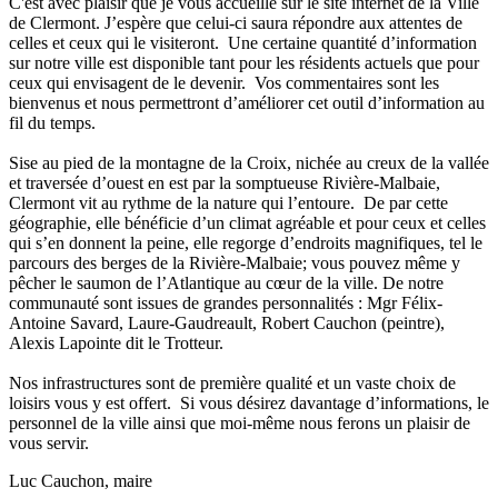
C'est avec plaisir que je vous accueille sur le site internet de la Ville
de Clermont. J’espère que celui-ci saura répondre aux attentes de
celles et ceux qui le visiteront. Une certaine quantité d’information
sur notre ville est disponible tant pour les résidents actuels que pour
ceux qui envisagent de le devenir. Vos commentaires sont les
bienvenus et nous permettront d’améliorer cet outil d’information au
fil du temps.
Sise au pied de la montagne de la Croix, nichée au creux de la vallée
et traversée d’ouest en est par la somptueuse Rivière-Malbaie,
Clermont vit au rythme de la nature qui l’entoure. De par cette
géographie, elle bénéficie d’un climat agréable et pour ceux et celles
qui s’en donnent la peine, elle regorge d’endroits magnifiques, tel le
parcours des berges de la Rivière-Malbaie; vous pouvez même y
pêcher le saumon de l’Atlantique au cœur de la ville. De notre
communauté sont issues de grandes personnalités : Mgr Félix-
Antoine Savard, Laure-Gaudreault, Robert Cauchon (peintre),
Alexis Lapointe dit le Trotteur.
Nos infrastructures sont de première qualité et un vaste choix de
loisirs vous y est offert. Si vous désirez davantage d’informations, le
personnel de la ville ainsi que moi-même nous ferons un plaisir de
vous servir.
Luc Cauchon, maire