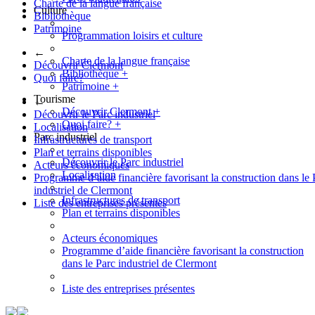
Charte de la langue française
Culture
Bibliothèque
Patrimoine
Programmation loisirs et culture
←
Charte de la langue française
Découvrir Clermont
Bibliothèque
+
Quoi faire?
Patrimoine
+
Tourisme
←
Découvrir Clermont
+
Découvrir le Parc industriel
Quoi faire?
+
Localisation
Parc industriel
Infrastructures de transport
Plan et terrains disponibles
Découvrir le Parc industriel
Acteurs économiques
Localisation
Programme d’aide financière favorisant la construction dans le 
industriel de Clermont
Infrastructures de transport
Liste des entreprises présentes
Plan et terrains disponibles
Acteurs économiques
Programme d’aide financière favorisant la construction
dans le Parc industriel de Clermont
Liste des entreprises présentes