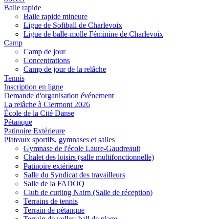
Balle rapide
Balle rapide mineure
Ligue de Softball de Charlevoix
Ligue de balle-molle Féminine de Charlevoix
Camp
Camp de jour
Concentrations
Camp de jour de la relâche
Tennis
Inscription en ligne
Demande d'organisation événement
La relâche à Clermont 2026
École de la Cité Danse
Pétanque
Patinoire Extérieure
Plateaux sportifs, gymnases et salles
Gymnase de l'école Laure-Gaudreault
Chalet des loisirs (salle multifonctionnelle)
Patinoire extérieure
Salle du Syndicat des travailleurs
Salle de la FADOQ
Club de curling Nairn (Salle de réception)
Terrains de tennis
Terrain de pétanque
Terrain de volley-ball de plage