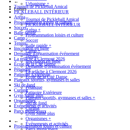
←
Urbanisme
+
Tournoi de Pickleball Amical
Loisirs
PICKLEBALL INTÉRIEUR
Aréna
Tournoi de Pickleball Amical
Programmation loisirs et culture
PICKLEBALL INTÉRIEUR
Soccer
Aréna
+
Balle rapide
Programmation loisirs et culture
Camp
Soccer
Tennis
Balle rapide
+
Inscription en ligne
Camp
+
Demande d'organisation événement
Tennis
La relâche à Clermont 2026
Inscription en ligne
École de la Cité Danse
Demande d'organisation événement
Pétanque
La relâche à Clermont 2026
Patinoire Extérieure
École de la Cité Danse
Plateaux sportifs, gymnases et salles
Ski de fond
Pétanque
Curling
Patinoire Extérieure
Gym Santé plus
Plateaux sportifs, gymnases et salles
+
Organismes
Ski de fond
Événements et activités
Curling
Parcs municipaux
Gym Santé plus
Organismes
+
←
Événements et activités
Programmation loisirs et culture
Parcs municipaux