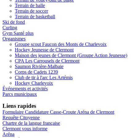
Terrain de balle
Terrain de soccer
Terrain de basketball
Ski de fond
Curling
Gym Santé plus
Organismes
Groupe scout Faucon des Monts de Charlevoix
Hockey Jeunesse de Clermont
Maison des jeunes de Clermont (Groupe Action Jeunesse)
CPA Les Carrousels de Clermont
Saumon Rivière-Malbaie
Corps de Cadets 1239
Club de tir à l'arc Les Artémis
Hockey Charlevoix
Événements et activités
Parcs municipaux
Liens rapides
Formulaire Candidature Casse-Croute Aréna de Clermont
Requête Citoyenne
Chartre de la langue française
Clermont vous informe
Aréna