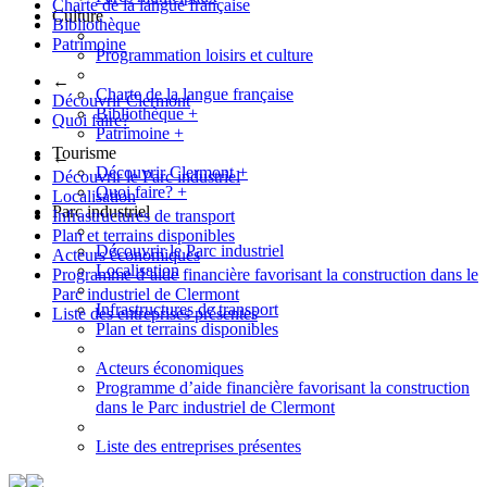
Charte de la langue française
Culture
Bibliothèque
Patrimoine
Programmation loisirs et culture
←
Charte de la langue française
Découvrir Clermont
Bibliothèque
+
Quoi faire?
Patrimoine
+
Tourisme
←
Découvrir Clermont
+
Découvrir le Parc industriel
Quoi faire?
+
Localisation
Parc industriel
Infrastructures de transport
Plan et terrains disponibles
Découvrir le Parc industriel
Acteurs économiques
Localisation
Programme d’aide financière favorisant la construction dans le
Parc industriel de Clermont
Infrastructures de transport
Liste des entreprises présentes
Plan et terrains disponibles
Acteurs économiques
Programme d’aide financière favorisant la construction
dans le Parc industriel de Clermont
Liste des entreprises présentes