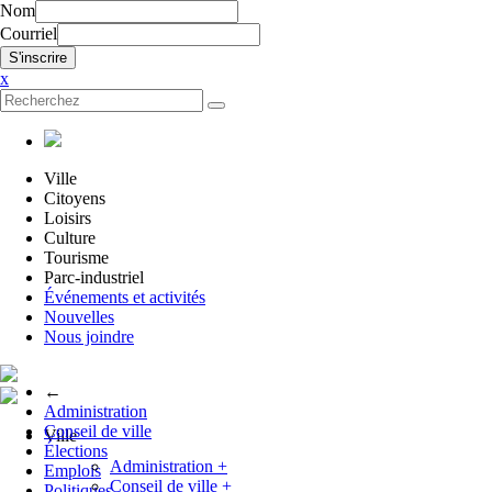
Nom
Courriel
x
Ville
Citoyens
Loisirs
Culture
Tourisme
Parc-industriel
Événements et activités
Nouvelles
Nous joindre
←
Administration
Conseil de ville
Ville
Élections
Administration
+
Emplois
Conseil de ville
+
Politiques