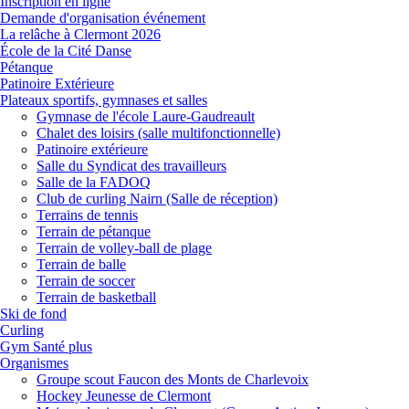
Inscription en ligne
Demande d'organisation événement
La relâche à Clermont 2026
École de la Cité Danse
Pétanque
Patinoire Extérieure
Plateaux sportifs, gymnases et salles
Gymnase de l'école Laure-Gaudreault
Chalet des loisirs (salle multifonctionnelle)
Patinoire extérieure
Salle du Syndicat des travailleurs
Salle de la FADOQ
Club de curling Nairn (Salle de réception)
Terrains de tennis
Terrain de pétanque
Terrain de volley-ball de plage
Terrain de balle
Terrain de soccer
Terrain de basketball
Ski de fond
Curling
Gym Santé plus
Organismes
Groupe scout Faucon des Monts de Charlevoix
Hockey Jeunesse de Clermont