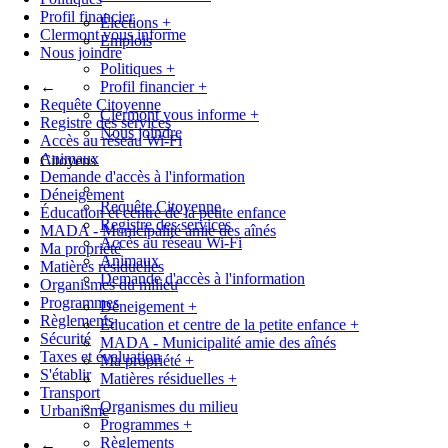
Profil financier
Élections
+
Clermont vous informe
Emplois
Nous joindre
Politiques
+
←
Profil financier
+
Requête Citoyenne
Clermont vous informe
+
Registre des services
Nous joindre
Accès au réseau Wi-Fi
Animaux
Citoyens
Demande d'accès à l'information
Déneigement
Requête Citoyenne
Éducation et centre de la petite enfance
Registre des services
MADA - Municipalité amie des aînés
Accès au réseau Wi-Fi
Ma propriété
Animaux
Matières résiduelles
Demande d'accès à l'information
Organismes du milieu
Programmes
Déneigement
+
Règlements
Éducation et centre de la petite enfance
+
Sécurité
MADA - Municipalité amie des aînés
Taxes et évaluation
Ma propriété
+
S'établir
Matières résiduelles
+
Transport
Organismes du milieu
Urbanisme
Programmes
+
Règlements
←