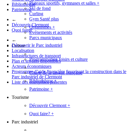
Plateaux sportifs, gymnases et salles
+
Bibliothèque
Ski de fond
Patrimoine
Curling
Gym Santé plus
←
Découvrir Clermont
Organismes
+
Quoi faire?
Événements et activités
Parcs municipaux
←
Découvrir le Parc industriel
Culture
Localisation
Infrastructures de transport
Programmation loisirs et culture
Plan et terrains disponibles
Acteurs économiques
Programme d’aide financière favorisant la construction dans le
Charte de la langue française
Parc industriel de Clermont
Bibliothèque
+
Liste des entreprises présentes
Patrimoine
+
Tourisme
Découvrir Clermont
+
Quoi faire?
+
Parc industriel