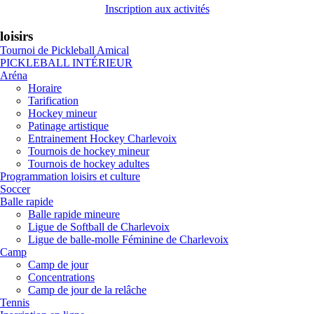
Inscription aux activités
loisirs
Tournoi de Pickleball Amical
PICKLEBALL INTÉRIEUR
Aréna
Horaire
Tarification
Hockey mineur
Patinage artistique
Entrainement Hockey Charlevoix
Tournois de hockey mineur
Tournois de hockey adultes
Programmation loisirs et culture
Soccer
Balle rapide
Balle rapide mineure
Ligue de Softball de Charlevoix
Ligue de balle-molle Féminine de Charlevoix
Camp
Camp de jour
Concentrations
Camp de jour de la relâche
Tennis