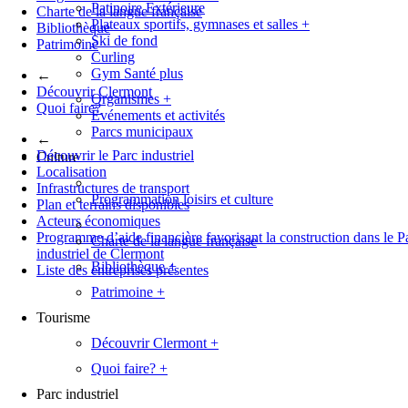
Patinoire Extérieure
Charte de la langue française
Plateaux sportifs, gymnases et salles
+
Bibliothèque
Ski de fond
Patrimoine
Curling
Gym Santé plus
←
Découvrir Clermont
Organismes
+
Quoi faire?
Événements et activités
Parcs municipaux
←
Découvrir le Parc industriel
Culture
Localisation
Infrastructures de transport
Programmation loisirs et culture
Plan et terrains disponibles
Acteurs économiques
Programme d’aide financière favorisant la construction dans le P
Charte de la langue française
industriel de Clermont
Bibliothèque
+
Liste des entreprises présentes
Patrimoine
+
Tourisme
Découvrir Clermont
+
Quoi faire?
+
Parc industriel