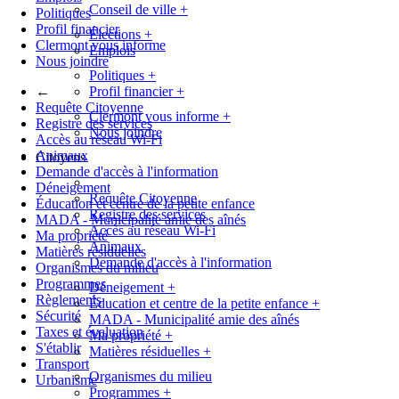
Conseil de ville
+
Politiques
Profil financier
Élections
+
Clermont vous informe
Emplois
Nous joindre
Politiques
+
←
Profil financier
+
Requête Citoyenne
Clermont vous informe
+
Registre des services
Nous joindre
Accès au réseau Wi-Fi
Animaux
Citoyens
Demande d'accès à l'information
Déneigement
Requête Citoyenne
Éducation et centre de la petite enfance
Registre des services
MADA - Municipalité amie des aînés
Accès au réseau Wi-Fi
Ma propriété
Animaux
Matières résiduelles
Demande d'accès à l'information
Organismes du milieu
Programmes
Déneigement
+
Règlements
Éducation et centre de la petite enfance
+
Sécurité
MADA - Municipalité amie des aînés
Taxes et évaluation
Ma propriété
+
S'établir
Matières résiduelles
+
Transport
Organismes du milieu
Urbanisme
Programmes
+