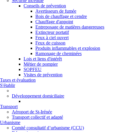
Sécurité incendie
Conseils de prévention
Avertisseurs de fumée
Bois de chauffage et cendre
Chauffage d'appoint
Entreposage de matières dangereuses
Extincteur portatif
Feux à ciel ouvert
Feux de cuisson
Produits inflammables et explosion
Ramonage de cheminées
Lois et liens d'intérêt
Métier de pompier
SOPFEU
Visites de prévention
Taxes et évaluation
S'établir
Développement domiciliaire
Transport
Aéroport de St-Irénée
Transport collectif et adapté
Urbanisme
Comité consultatif d’urbanisme (CCU)