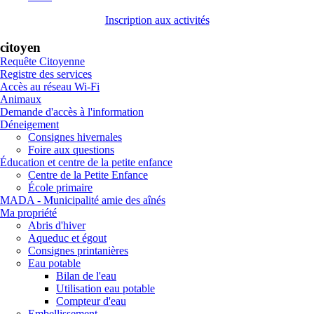
Inscription aux activités
citoyen
Requête Citoyenne
Registre des services
Accès au réseau Wi-Fi
Animaux
Demande d'accès à l'information
Déneigement
Consignes hivernales
Foire aux questions
Éducation et centre de la petite enfance
Centre de la Petite Enfance
École primaire
MADA - Municipalité amie des aînés
Ma propriété
Abris d'hiver
Aqueduc et égout
Consignes printanières
Eau potable
Bilan de l'eau
Utilisation eau potable
Compteur d'eau
Embellissement