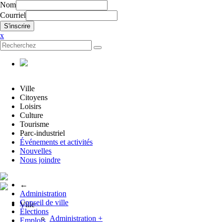
Nom
Courriel
x
Ville
Citoyens
Loisirs
Culture
Tourisme
Parc-industriel
Événements et activités
Nouvelles
Nous joindre
←
Administration
Conseil de ville
Ville
Élections
Administration
+
Emplois