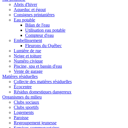
Abris d'hiver
Aqueduc et égout
Consignes printanières
Eau potable
Bilan de l'eau
Utilisation eau potable
Compteur d'eau
Embellissement
Fleurons du Québec
Lumière de rue
Neige et toiture
Numéro civique
Piscine, spa et bassin d'eau
Vente de garage
Matières résiduelles
Collecte des matières résiduelles
Écocentre
Résidus domestiques dangereux
Organismes du milieu
Clubs sociaux
Clubs sportifs
Logements
Paroisse
Regroupement jeunesse
Services communautaires