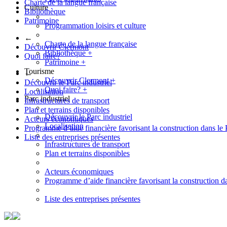
Charte de la langue française
Culture
Bibliothèque
Patrimoine
Programmation loisirs et culture
←
Charte de la langue française
Découvrir Clermont
Bibliothèque
+
Quoi faire?
Patrimoine
+
Tourisme
←
Découvrir Clermont
+
Découvrir le Parc industriel
Quoi faire?
+
Localisation
Parc industriel
Infrastructures de transport
Plan et terrains disponibles
Découvrir le Parc industriel
Acteurs économiques
Localisation
Programme d’aide financière favorisant la construction dans le 
Liste des entreprises présentes
Infrastructures de transport
Plan et terrains disponibles
Acteurs économiques
Programme d’aide financière favorisant la construction da
Liste des entreprises présentes