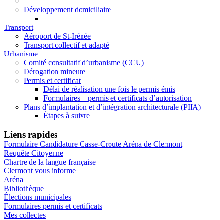
Développement domiciliaire
Transport
Aéroport de St-Irénée
Transport collectif et adapté
Urbanisme
Comité consultatif d’urbanisme (CCU)
Dérogation mineure
Permis et certificat
Délai de réalisation une fois le permis émis
Formulaires – permis et certificats d’autorisation
Plans d’implantation et d’intégration architecturale (PIIA)
Étapes à suivre
Liens rapides
Formulaire Candidature Casse-Croute Aréna de Clermont
Requête Citoyenne
Chartre de la langue française
Clermont vous informe
Aréna
Bibliothèque
Élections municipales
Formulaires permis et certificats
Mes collectes