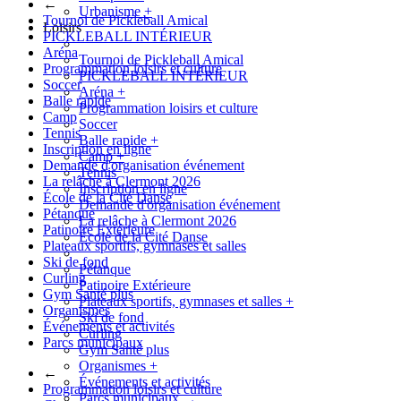
←
Urbanisme
+
Tournoi de Pickleball Amical
Loisirs
PICKLEBALL INTÉRIEUR
Aréna
Tournoi de Pickleball Amical
Programmation loisirs et culture
PICKLEBALL INTÉRIEUR
Soccer
Aréna
+
Balle rapide
Programmation loisirs et culture
Camp
Soccer
Tennis
Balle rapide
+
Inscription en ligne
Camp
+
Demande d'organisation événement
Tennis
La relâche à Clermont 2026
Inscription en ligne
École de la Cité Danse
Demande d'organisation événement
Pétanque
La relâche à Clermont 2026
Patinoire Extérieure
École de la Cité Danse
Plateaux sportifs, gymnases et salles
Ski de fond
Pétanque
Curling
Patinoire Extérieure
Gym Santé plus
Plateaux sportifs, gymnases et salles
+
Organismes
Ski de fond
Événements et activités
Curling
Parcs municipaux
Gym Santé plus
Organismes
+
←
Événements et activités
Programmation loisirs et culture
Parcs municipaux