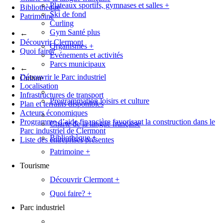
Plateaux sportifs, gymnases et salles
+
Bibliothèque
Ski de fond
Patrimoine
Curling
Gym Santé plus
←
Découvrir Clermont
Organismes
+
Quoi faire?
Événements et activités
Parcs municipaux
←
Découvrir le Parc industriel
Culture
Localisation
Infrastructures de transport
Programmation loisirs et culture
Plan et terrains disponibles
Acteurs économiques
Programme d’aide financière favorisant la construction dans le
Charte de la langue française
Parc industriel de Clermont
Bibliothèque
+
Liste des entreprises présentes
Patrimoine
+
Tourisme
Découvrir Clermont
+
Quoi faire?
+
Parc industriel