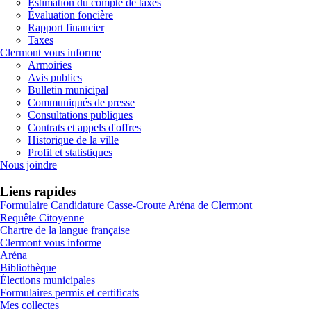
Estimation du compte de taxes
Évaluation foncière
Rapport financier
Taxes
Clermont vous informe
Armoiries
Avis publics
Bulletin municipal
Communiqués de presse
Consultations publiques
Contrats et appels d'offres
Historique de la ville
Profil et statistiques
Nous joindre
Liens rapides
Formulaire Candidature Casse-Croute Aréna de Clermont
Requête Citoyenne
Chartre de la langue française
Clermont vous informe
Aréna
Bibliothèque
Élections municipales
Formulaires permis et certificats
Mes collectes