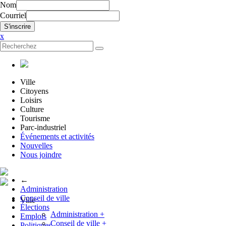
Nom
Courriel
x
Ville
Citoyens
Loisirs
Culture
Tourisme
Parc-industriel
Événements et activités
Nouvelles
Nous joindre
←
Administration
Conseil de ville
Ville
Élections
Administration
+
Emplois
Conseil de ville
+
Politiques