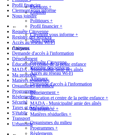
Profil financier
Élections
+
Clermont vous informe
Emplois
Nous joindre
Politiques
+
←
Profil financier
+
Requête Citoyenne
Clermont vous informe
+
Registre des services
Nous joindre
Accès au réseau Wi-Fi
Animaux
Citoyens
Demande d'accès à l'information
Déneigement
Requête Citoyenne
Éducation et centre de la petite enfance
Registre des services
MADA - Municipalité amie des aînés
Accès au réseau Wi-Fi
Ma propriété
Animaux
Matières résiduelles
Demande d'accès à l'information
Organismes du milieu
Programmes
Déneigement
+
Règlements
Éducation et centre de la petite enfance
+
Sécurité
MADA - Municipalité amie des aînés
Taxes et évaluation
Ma propriété
+
S'établir
Matières résiduelles
+
Transport
Organismes du milieu
Urbanisme
Programmes
+
Règlements
←