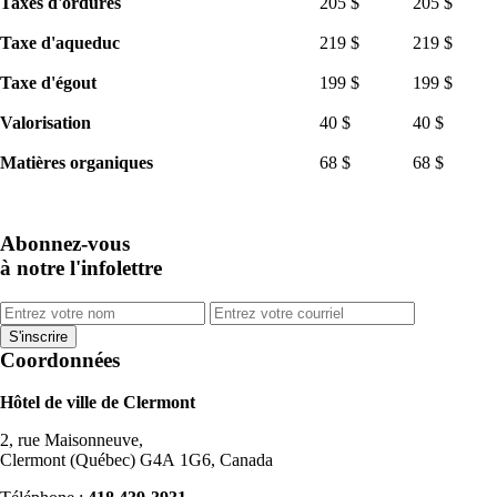
Taxes d'ordures
205 $
205 $
Taxe d'aqueduc
219 $
219 $
Taxe d'égout
199 $
199 $
Valorisation
40 $
40 $
Matières organiques
68 $
68 $
Abonnez-vous
à notre l'infolettre
Coordonnées
Hôtel de ville de Clermont
2, rue Maisonneuve,
Clermont (Québec) G4A 1G6, Canada