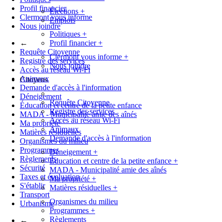
Profil financier
Élections
+
Clermont vous informe
Emplois
Nous joindre
Politiques
+
←
Profil financier
+
Requête Citoyenne
Clermont vous informe
+
Registre des services
Nous joindre
Accès au réseau Wi-Fi
Animaux
Citoyens
Demande d'accès à l'information
Déneigement
Requête Citoyenne
Éducation et centre de la petite enfance
Registre des services
MADA - Municipalité amie des aînés
Accès au réseau Wi-Fi
Ma propriété
Animaux
Matières résiduelles
Demande d'accès à l'information
Organismes du milieu
Programmes
Déneigement
+
Règlements
Éducation et centre de la petite enfance
+
Sécurité
MADA - Municipalité amie des aînés
Taxes et évaluation
Ma propriété
+
S'établir
Matières résiduelles
+
Transport
Organismes du milieu
Urbanisme
Programmes
+
Règlements
←