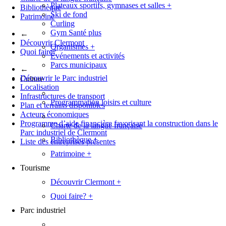
Plateaux sportifs, gymnases et salles
+
Bibliothèque
Ski de fond
Patrimoine
Curling
Gym Santé plus
←
Découvrir Clermont
Organismes
+
Quoi faire?
Événements et activités
Parcs municipaux
←
Découvrir le Parc industriel
Culture
Localisation
Infrastructures de transport
Programmation loisirs et culture
Plan et terrains disponibles
Acteurs économiques
Programme d’aide financière favorisant la construction dans le
Charte de la langue française
Parc industriel de Clermont
Bibliothèque
+
Liste des entreprises présentes
Patrimoine
+
Tourisme
Découvrir Clermont
+
Quoi faire?
+
Parc industriel