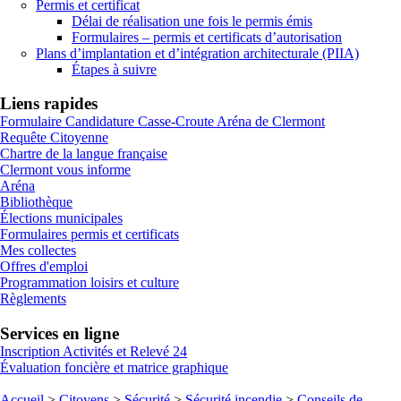
Permis et certificat
Délai de réalisation une fois le permis émis
Formulaires – permis et certificats d’autorisation
Plans d’implantation et d’intégration architecturale (PIIA)
Étapes à suivre
Liens rapides
Formulaire Candidature Casse-Croute Aréna de Clermont
Requête Citoyenne
Chartre de la langue française
Clermont vous informe
Aréna
Bibliothèque
Élections municipales
Formulaires permis et certificats
Mes collectes
Offres d'emploi
Programmation loisirs et culture
Règlements
Services en ligne
Inscription Activités et Relevé 24
Évaluation foncière et matrice graphique
Accueil
>
Citoyens
>
Sécurité
>
Sécurité incendie
>
Conseils de