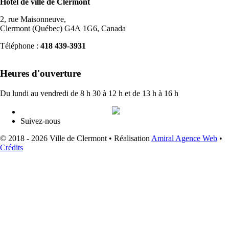
Hôtel de ville de Clermont
2, rue Maisonneuve,
Clermont (Québec) G4A 1G6, Canada
Téléphone :
418 439-3931
info@ville.clermont.qc.ca
Heures d'ouverture
Du lundi au vendredi de 8 h 30 à 12 h et de 13 h à 16 h
Suivez-nous
© 2018 - 2026 Ville de Clermont •
Réalisation
Amiral Agence Web
•
Crédits