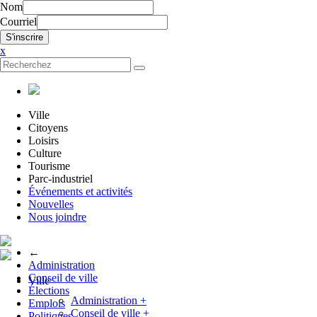
Nom
Courriel
x
Ville
Citoyens
Loisirs
Culture
Tourisme
Parc-industriel
Événements et activités
Nouvelles
Nous joindre
←
Administration
Conseil de ville
Ville
Élections
Administration
+
Emplois
Conseil de ville
+
Politiques