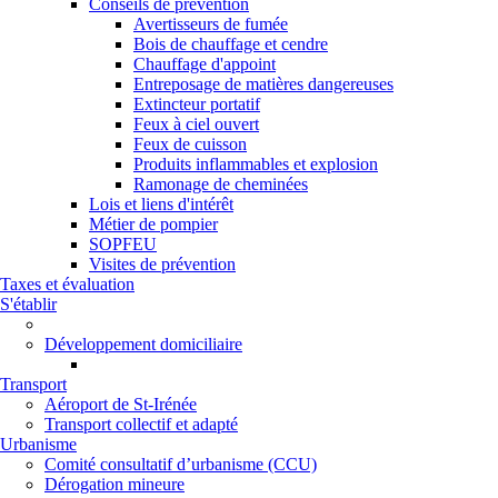
Conseils de prévention
Avertisseurs de fumée
Bois de chauffage et cendre
Chauffage d'appoint
Entreposage de matières dangereuses
Extincteur portatif
Feux à ciel ouvert
Feux de cuisson
Produits inflammables et explosion
Ramonage de cheminées
Lois et liens d'intérêt
Métier de pompier
SOPFEU
Visites de prévention
Taxes et évaluation
S'établir
Développement domiciliaire
Transport
Aéroport de St-Irénée
Transport collectif et adapté
Urbanisme
Comité consultatif d’urbanisme (CCU)
Dérogation mineure