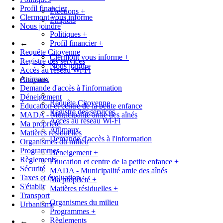
Profil financier
Élections
+
Clermont vous informe
Emplois
Nous joindre
Politiques
+
←
Profil financier
+
Requête Citoyenne
Clermont vous informe
+
Registre des services
Nous joindre
Accès au réseau Wi-Fi
Animaux
Citoyens
Demande d'accès à l'information
Déneigement
Requête Citoyenne
Éducation et centre de la petite enfance
Registre des services
MADA - Municipalité amie des aînés
Accès au réseau Wi-Fi
Ma propriété
Animaux
Matières résiduelles
Demande d'accès à l'information
Organismes du milieu
Programmes
Déneigement
+
Règlements
Éducation et centre de la petite enfance
+
Sécurité
MADA - Municipalité amie des aînés
Taxes et évaluation
Ma propriété
+
S'établir
Matières résiduelles
+
Transport
Organismes du milieu
Urbanisme
Programmes
+
Règlements
←