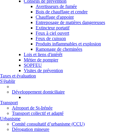
Conseils de prévention
Avertisseurs de fumée
Bois de chauffage et cendre
Chauffage d'appoint
Entreposage de matières dangereuses
Extincteur portatif
Feux à ciel ouvert
Feux de cuisson
Produits inflammables et explosion
Ramonage de cheminées
Lois et liens d'intérêt
Métier de pompier
SOPFEU
Visites de prévention
Taxes et évaluation
S'établir
Développement domiciliaire
Transport
Aéroport de St-Irénée
Transport collectif et adapté
Urbanisme
Comité consultatif d’urbanisme (CCU)
Dérogation mineure