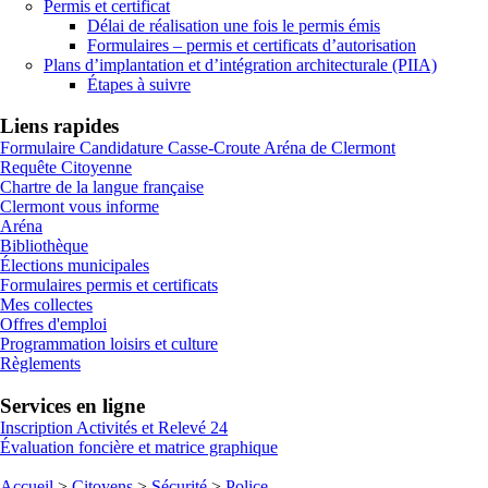
Permis et certificat
Délai de réalisation une fois le permis émis
Formulaires – permis et certificats d’autorisation
Plans d’implantation et d’intégration architecturale (PIIA)
Étapes à suivre
Liens rapides
Formulaire Candidature Casse-Croute Aréna de Clermont
Requête Citoyenne
Chartre de la langue française
Clermont vous informe
Aréna
Bibliothèque
Élections municipales
Formulaires permis et certificats
Mes collectes
Offres d'emploi
Programmation loisirs et culture
Règlements
Services en ligne
Inscription Activités et Relevé 24
Évaluation foncière et matrice graphique
Accueil
>
Citoyens
>
Sécurité
>
Police