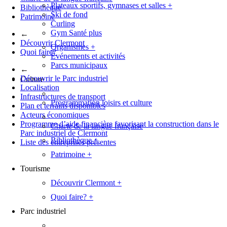
Plateaux sportifs, gymnases et salles
+
Bibliothèque
Ski de fond
Patrimoine
Curling
Gym Santé plus
←
Découvrir Clermont
Organismes
+
Quoi faire?
Événements et activités
Parcs municipaux
←
Découvrir le Parc industriel
Culture
Localisation
Infrastructures de transport
Programmation loisirs et culture
Plan et terrains disponibles
Acteurs économiques
Programme d’aide financière favorisant la construction dans le
Charte de la langue française
Parc industriel de Clermont
Bibliothèque
+
Liste des entreprises présentes
Patrimoine
+
Tourisme
Découvrir Clermont
+
Quoi faire?
+
Parc industriel