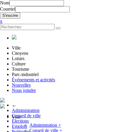
Nom
Courriel
x
Ville
Citoyens
Loisirs
Culture
Tourisme
Parc-industriel
Événements et activités
Nouvelles
Nous joindre
←
Administration
Conseil de ville
Ville
Élections
Administration
+
Emplois
Conseil de ville
+
Politiques