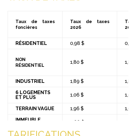
Taux de taxes
Taux de taxes
Tau
foncières
2026
2025
RÉSIDENTIEL
0,98 $
0,98
NON
1,80 $
1,80
RÉSIDENTIEL
INDUSTRIEL
1,89 $
1,89
6 LOGEMENTS
1,06 $
1,06
ET PLUS
TERRAIN VAGUE
1,96 $
1,96
IMMEUBLE
0,88 $
0,88
FORESTIER
TARIFICATIONS