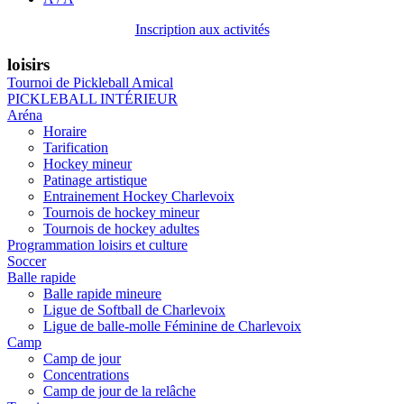
Inscription aux activités
loisirs
Tournoi de Pickleball Amical
PICKLEBALL INTÉRIEUR
Aréna
Horaire
Tarification
Hockey mineur
Patinage artistique
Entrainement Hockey Charlevoix
Tournois de hockey mineur
Tournois de hockey adultes
Programmation loisirs et culture
Soccer
Balle rapide
Balle rapide mineure
Ligue de Softball de Charlevoix
Ligue de balle-molle Féminine de Charlevoix
Camp
Camp de jour
Concentrations
Camp de jour de la relâche