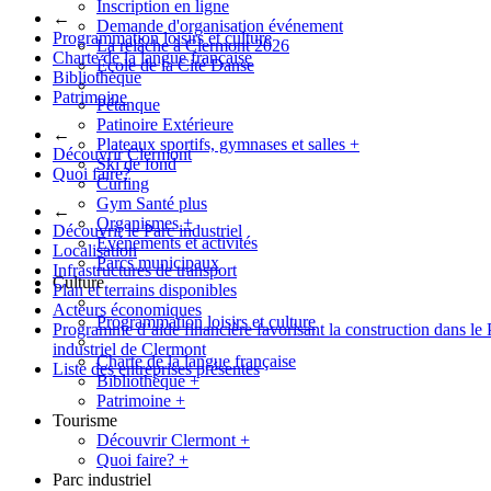
Inscription en ligne
←
Demande d'organisation événement
Programmation loisirs et culture
La relâche à Clermont 2026
Charte de la langue française
École de la Cité Danse
Bibliothèque
Patrimoine
Pétanque
Patinoire Extérieure
←
Plateaux sportifs, gymnases et salles
+
Découvrir Clermont
Ski de fond
Quoi faire?
Curling
Gym Santé plus
←
Organismes
+
Découvrir le Parc industriel
Événements et activités
Localisation
Parcs municipaux
Infrastructures de transport
Culture
Plan et terrains disponibles
Acteurs économiques
Programmation loisirs et culture
Programme d’aide financière favorisant la construction dans le 
industriel de Clermont
Charte de la langue française
Liste des entreprises présentes
Bibliothèque
+
Patrimoine
+
Tourisme
Découvrir Clermont
+
Quoi faire?
+
Parc industriel