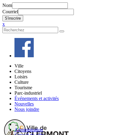
Nom
Courriel
x
Ville
Citoyens
Loisirs
Culture
Tourisme
Parc-industriel
Événements et activités
Nouvelles
Nous joindre
←
Administration