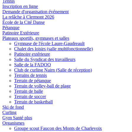
Tennis
Inscription en ligne
Demande d'organisation événement
La relâche à Clermont 2026
École de la Cité Danse
Pétanque
Patinoire Extérieure
Plateaux sportifs, gymnases et salles
Gymnase de l'école Laure-Gaudreault
Chalet des loisirs (salle multifonctionnelle)
Patinoire extérieure
Salle du Syndicat des travailleurs
Salle de la FADOQ
Club de curling Nairn (Salle de réception)
Terrains de tennis
Terrain de pétanque
Terrain de volley-ball de plage
Terrain de balle
Terrain de soccer
Terrain de basketball
Ski de fond
Curling
Gym Santé plus
Organismes
Groupe scout Faucon des Monts de Charlevoix