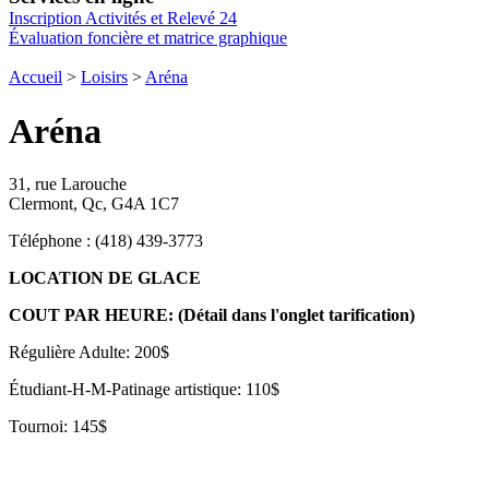
Inscription Activités et Relevé 24
Évaluation foncière et matrice graphique
Accueil
>
Loisirs
>
Aréna
Aréna
31, rue Larouche
Clermont, Qc, G4A 1C7
Téléphone : (418) 439-3773
LOCATION DE GLACE
COUT PAR HEURE: (Détail dans l'onglet tarification)
Régulière Adulte: 200$
Étudiant-H-M-Patinage artistique: 110$
Tournoi: 145$