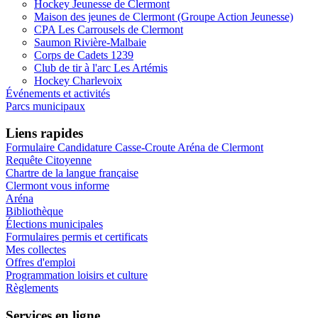
Hockey Jeunesse de Clermont
Maison des jeunes de Clermont (Groupe Action Jeunesse)
CPA Les Carrousels de Clermont
Saumon Rivière-Malbaie
Corps de Cadets 1239
Club de tir à l'arc Les Artémis
Hockey Charlevoix
Événements et activités
Parcs municipaux
Liens rapides
Formulaire Candidature Casse-Croute Aréna de Clermont
Requête Citoyenne
Chartre de la langue française
Clermont vous informe
Aréna
Bibliothèque
Élections municipales
Formulaires permis et certificats
Mes collectes
Offres d'emploi
Programmation loisirs et culture
Règlements
Services en ligne