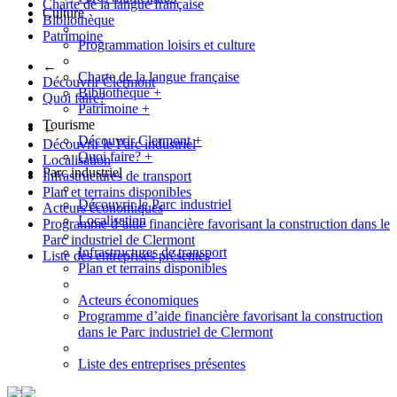
Charte de la langue française
Culture
Bibliothèque
Patrimoine
Programmation loisirs et culture
←
Charte de la langue française
Découvrir Clermont
Bibliothèque
+
Quoi faire?
Patrimoine
+
Tourisme
←
Découvrir Clermont
+
Découvrir le Parc industriel
Quoi faire?
+
Localisation
Parc industriel
Infrastructures de transport
Plan et terrains disponibles
Découvrir le Parc industriel
Acteurs économiques
Localisation
Programme d’aide financière favorisant la construction dans le
Parc industriel de Clermont
Infrastructures de transport
Liste des entreprises présentes
Plan et terrains disponibles
Acteurs économiques
Programme d’aide financière favorisant la construction
dans le Parc industriel de Clermont
Liste des entreprises présentes