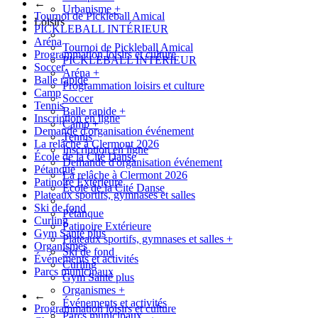
←
Urbanisme
+
Tournoi de Pickleball Amical
Loisirs
PICKLEBALL INTÉRIEUR
Aréna
Tournoi de Pickleball Amical
Programmation loisirs et culture
PICKLEBALL INTÉRIEUR
Soccer
Aréna
+
Balle rapide
Programmation loisirs et culture
Camp
Soccer
Tennis
Balle rapide
+
Inscription en ligne
Camp
+
Demande d'organisation événement
Tennis
La relâche à Clermont 2026
Inscription en ligne
École de la Cité Danse
Demande d'organisation événement
Pétanque
La relâche à Clermont 2026
Patinoire Extérieure
École de la Cité Danse
Plateaux sportifs, gymnases et salles
Ski de fond
Pétanque
Curling
Patinoire Extérieure
Gym Santé plus
Plateaux sportifs, gymnases et salles
+
Organismes
Ski de fond
Événements et activités
Curling
Parcs municipaux
Gym Santé plus
Organismes
+
←
Événements et activités
Programmation loisirs et culture
Parcs municipaux