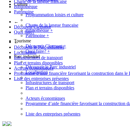
Charte de la langue française
Culture
Bibliothèque
Patrimoine
Programmation loisirs et culture
←
Charte de la langue française
Découvrir Clermont
Bibliothèque
+
Quoi faire?
Patrimoine
+
Tourisme
←
Découvrir Clermont
+
Découvrir le Parc industriel
Quoi faire?
+
Localisation
Parc industriel
Infrastructures de transport
Plan et terrains disponibles
Découvrir le Parc industriel
Acteurs économiques
Localisation
Programme d’aide financière favorisant la construction dans le 
Liste des entreprises présentes
Infrastructures de transport
Plan et terrains disponibles
Acteurs économiques
Programme d’aide financière favorisant la construction da
Liste des entreprises présentes