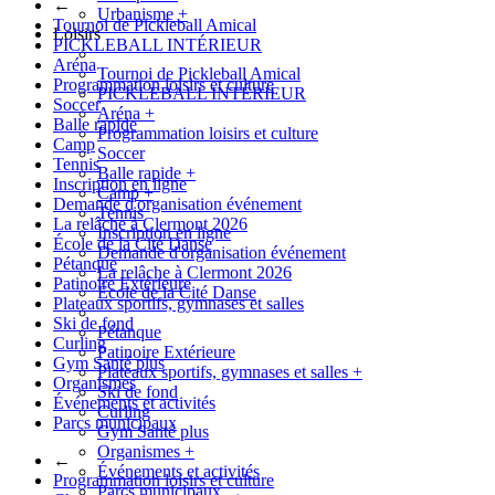
←
Urbanisme
+
Tournoi de Pickleball Amical
Loisirs
PICKLEBALL INTÉRIEUR
Aréna
Tournoi de Pickleball Amical
Programmation loisirs et culture
PICKLEBALL INTÉRIEUR
Soccer
Aréna
+
Balle rapide
Programmation loisirs et culture
Camp
Soccer
Tennis
Balle rapide
+
Inscription en ligne
Camp
+
Demande d'organisation événement
Tennis
La relâche à Clermont 2026
Inscription en ligne
École de la Cité Danse
Demande d'organisation événement
Pétanque
La relâche à Clermont 2026
Patinoire Extérieure
École de la Cité Danse
Plateaux sportifs, gymnases et salles
Ski de fond
Pétanque
Curling
Patinoire Extérieure
Gym Santé plus
Plateaux sportifs, gymnases et salles
+
Organismes
Ski de fond
Événements et activités
Curling
Parcs municipaux
Gym Santé plus
Organismes
+
←
Événements et activités
Programmation loisirs et culture
Parcs municipaux