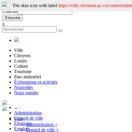
Nom
The skin icon with label
https://ville.clermont.qc.ca/content/mi
Courriel
x
Ville
Citoyens
Loisirs
Culture
Tourisme
Parc-industriel
Événements et activités
Nouvelles
Nous joindre
←
Administration
Conseil de ville
Ville
Élections
Administration
+
Emplois
Conseil de ville
+