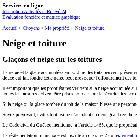
Services en ligne
Inscription Activités et Relevé 24
Évaluation foncière et matrice graphique
Accueil
>
Citoyens
>
Ma propriété
>
Neige et toiture
Neige et toiture
Glaçons et neige sur les toitures
La neige et la glace accumulées en bordure des toits peuvent présenter
douce qui fait fondre cette neige peut provoquer l'effondrement des toi
Il est important que les propriétaires vérifient si la neige accumulée s
toutes les mesures doivent être prises pour assurer la sécurité des pers
Si la neige ou la glace tombée du toit de la maison blesse une person
Soyez prévoyant, évitez tout risque d’accident en déneigeant régulière
Le Code civil du Québec mentionne, à l’article 1465, que le propriétai
La règlementation municipale est inscrite au chapitre 2 du r
èglement 