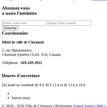
Abonnez-vous
à notre l'infolettre
Coordonnées
Hôtel de ville de Clermont
2, rue Maisonneuve,
Clermont (Québec) G4A 1G6, Canada
Téléphone :
418 439-3931
info@ville.clermont.qc.ca
Heures d'ouverture
Du lundi au vendredi de 8 h 30 à 12 h et de 13 h à 16 h
Suivez-nous
© 2018 - 2026 Ville de Clermont •
Réalisation
Amiral Agence Web
•