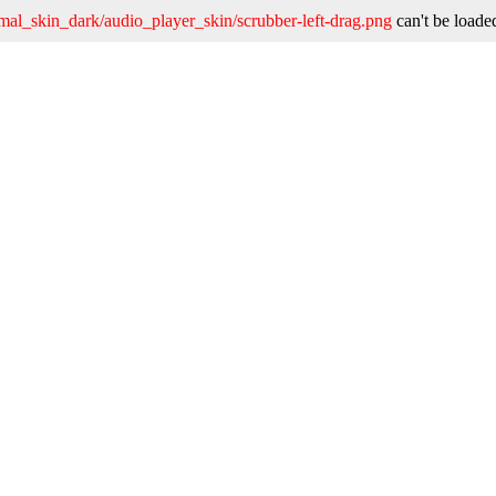
nimal_skin_dark/audio_player_skin/scrubber-left-drag.png
can't be loade