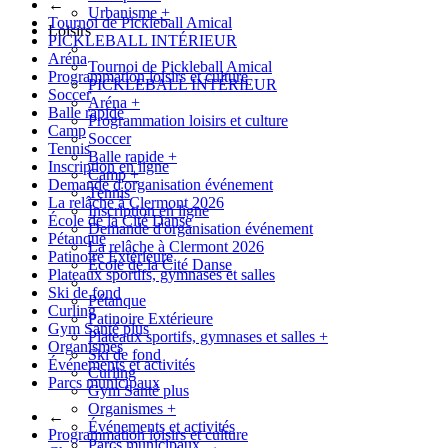
←
Urbanisme
+
Tournoi de Pickleball Amical
Loisirs
PICKLEBALL INTÉRIEUR
Aréna
Tournoi de Pickleball Amical
Programmation loisirs et culture
PICKLEBALL INTÉRIEUR
Soccer
Aréna
+
Balle rapide
Programmation loisirs et culture
Camp
Soccer
Tennis
Balle rapide
+
Inscription en ligne
Camp
+
Demande d'organisation événement
Tennis
La relâche à Clermont 2026
Inscription en ligne
École de la Cité Danse
Demande d'organisation événement
Pétanque
La relâche à Clermont 2026
Patinoire Extérieure
École de la Cité Danse
Plateaux sportifs, gymnases et salles
Ski de fond
Pétanque
Curling
Patinoire Extérieure
Gym Santé plus
Plateaux sportifs, gymnases et salles
+
Organismes
Ski de fond
Événements et activités
Curling
Parcs municipaux
Gym Santé plus
Organismes
+
←
Événements et activités
Programmation loisirs et culture
Parcs municipaux