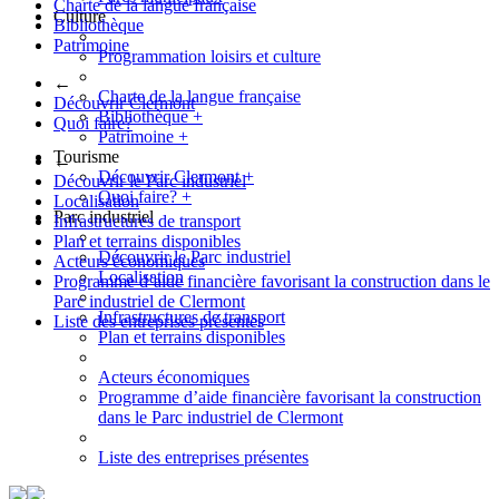
Charte de la langue française
Culture
Bibliothèque
Patrimoine
Programmation loisirs et culture
←
Charte de la langue française
Découvrir Clermont
Bibliothèque
+
Quoi faire?
Patrimoine
+
Tourisme
←
Découvrir Clermont
+
Découvrir le Parc industriel
Quoi faire?
+
Localisation
Parc industriel
Infrastructures de transport
Plan et terrains disponibles
Découvrir le Parc industriel
Acteurs économiques
Localisation
Programme d’aide financière favorisant la construction dans le
Parc industriel de Clermont
Infrastructures de transport
Liste des entreprises présentes
Plan et terrains disponibles
Acteurs économiques
Programme d’aide financière favorisant la construction
dans le Parc industriel de Clermont
Liste des entreprises présentes