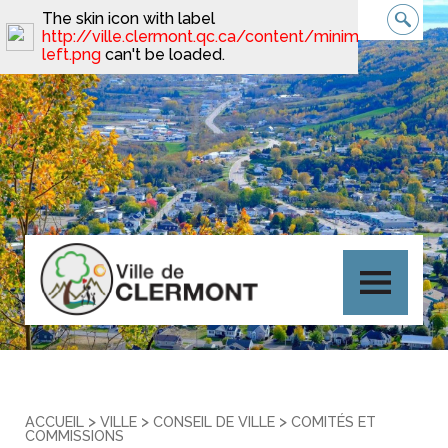
The skin icon with label
http://ville.clermont.qc.ca/content/minimal_skin_dar
left.png
can't be loaded.
>
>
>
ACCUEIL
VILLE
CONSEIL DE VILLE
COMITÉS ET
COMMISSIONS