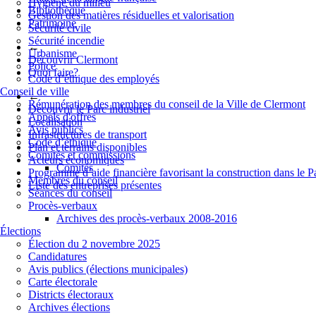
Hygiène du milieu
Bibliothèque
Gestion des matières résiduelles et valorisation
Patrimoine
Sécurité civile
Sécurité incendie
←
Urbanisme
Découvrir Clermont
Police
Quoi faire?
Code d’éthique des employés
Conseil de ville
←
Rémunération des membres du conseil de la Ville de Clermont
Découvrir le Parc industriel
Appels d'offres
Localisation
Avis publics
Infrastructures de transport
Code d’éthique
Plan et terrains disponibles
Comités et commissions
Acteurs économiques
Comités
Programme d’aide financière favorisant la construction dans le P
Membres du conseil
Liste des entreprises présentes
Séances du conseil
Procès-verbaux
Archives des procès-verbaux 2008-2016
Élections
Élection du 2 novembre 2025
Candidatures
Avis publics (élections municipales)
Carte électorale
Districts électoraux
Archives élections