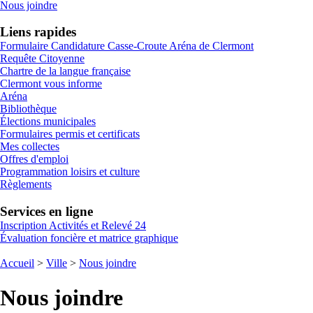
Nous joindre
Liens rapides
Formulaire Candidature Casse-Croute Aréna de Clermont
Requête Citoyenne
Chartre de la langue française
Clermont vous informe
Aréna
Bibliothèque
Élections municipales
Formulaires permis et certificats
Mes collectes
Offres d'emploi
Programmation loisirs et culture
Règlements
Services en ligne
Inscription Activités et Relevé 24
Évaluation foncière et matrice graphique
Accueil
>
Ville
>
Nous joindre
Nous joindre