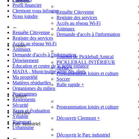
Citoyens
Profil financier
Clermont vous informe
Requête Citoyenne
Nous joindre
Registre des services
Accès au réseau Wi-Fi
←
Animaux
Requête Citoyenne
Demande d'accès à l'information
Registre des services
Accès au réseau Wi-Fi
Loisirs
Animaux
Demande d'accès à l'information
Tournoi de Pickleball Amical
Déneigement
PICKLEBALL INTÉRIEUR
Éducation et centre de la petite enfance
Aréna
+
MADA - Municipalité amie des aînés
Programmation loisirs et culture
Ma propriété
Soccer
Matières résiduelles
Balle rapide
+
Organismes du milieu
Programmes
Culture
Règlements
Sécurité
Programmation loisirs et culture
Taxes et évaluation
Tourisme
S'établir
Découvrir Clermont
+
Transport
Parc industriel
Urbanisme
Découvrir le Parc industriel
←