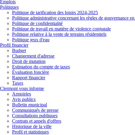
Emplois
Politiques
Politique de tarification des loisirs 2024-2025
Politique administrative concernant les règles de gouvernance en
Politique de confidentialité
Politique de travail en matière de violence conjugale
Politique relative à la vente de terrains résidentiels
Politique jeux d'eau
Profil financier
Budget
Changement d'adresse
Droit de mutation
Estimation du compte de taxes
Évaluation foncière
Rapport financier
Taxes
Clermont vous informe
Armoiries
Avis publics
Bulletin municipal
Communiqués de presse
Consultations publiques
Contrats et appels d'offres
Historique de la ville
Profil et statistiques