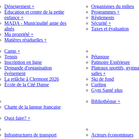
Déneigement
+
Organismes du milieu
Éducation et centre de la petite
Programmes
+
enfance
+
Règlements
MADA - Municipalité amie des
Sécurité
+
aînés
Taxes et évaluation
Ma propriété
+
Matières résiduelles
+
Camp
+
Tennis
Pétanque
Inscription en ligne
Patinoire Extérieure
Demande d'organisation
Plateaux sportifs, gymna
événement
salles
+
La relâche à Clermont 2026
Ski de fond
École de la Cité Danse
Curling
Gym Santé plus
Bibliothèque
+
Charte de la langue française
Quoi faire?
+
Infrastructures de transport
Acteurs économiques