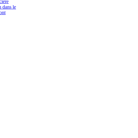
cière
n dans le
ont