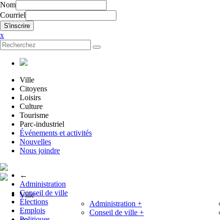
Nom
Courriel
x
Ville
Citoyens
Loisirs
Culture
Tourisme
Parc-industriel
Événements et activités
Nouvelles
Nous joindre
←
Administration
Conseil de ville
Ville
Élections
Administration
+
Emplois
Conseil de ville
+
Politiques