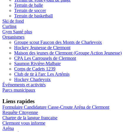
Terrain de balle
Terrain de soccer
Terrain de basketball
Ski de fond
Curling
Gym Santé plus
Organismes
Groupe scout Faucon des Monts de Charlevoix
Hockey Jeunesse de Clermont
Maison des jeunes de Clermont (Groupe Action Jeunesse)
CPA Les Carrousels de Clermont
Saumon Rivière-Malbaie
Corps de Cadets 1239
Club de tir à l'arc Les Artémis
Hockey Charlevoix
Événements et activités
Parcs municipaux
Liens rapides
Formulaire Candidature Casse-Croute Aréna de Clermont
Requête Citoyenne
Chartre de la langue française
Clermont vous informe
Aréna