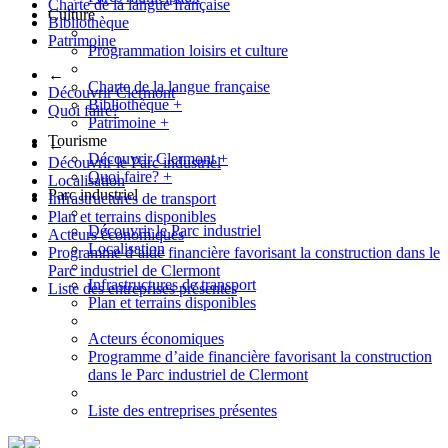
Charte de la langue française
Culture
Bibliothèque
Patrimoine
Programmation loisirs et culture
←
Charte de la langue française
Découvrir Clermont
Bibliothèque
+
Quoi faire?
Patrimoine
+
Tourisme
←
Découvrir Clermont
+
Découvrir le Parc industriel
Quoi faire?
+
Localisation
Parc industriel
Infrastructures de transport
Plan et terrains disponibles
Découvrir le Parc industriel
Acteurs économiques
Localisation
Programme d’aide financière favorisant la construction dans le
Parc industriel de Clermont
Infrastructures de transport
Liste des entreprises présentes
Plan et terrains disponibles
Acteurs économiques
Programme d’aide financière favorisant la construction
dans le Parc industriel de Clermont
Liste des entreprises présentes