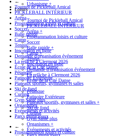
←
Urbanisme
+
Tournoi de Pickleball Amical
Loisirs
PICKLEBALL INTÉRIEUR
Aréna
Tournoi de Pickleball Amical
Programmation loisirs et culture
PICKLEBALL INTÉRIEUR
Soccer
Aréna
+
Balle rapide
Programmation loisirs et culture
Camp
Soccer
Tennis
Balle rapide
+
Inscription en ligne
Camp
+
Demande d'organisation événement
Tennis
La relâche à Clermont 2026
Inscription en ligne
École de la Cité Danse
Demande d'organisation événement
Pétanque
La relâche à Clermont 2026
Patinoire Extérieure
École de la Cité Danse
Plateaux sportifs, gymnases et salles
Ski de fond
Pétanque
Curling
Patinoire Extérieure
Gym Santé plus
Plateaux sportifs, gymnases et salles
+
Organismes
Ski de fond
Événements et activités
Curling
Parcs municipaux
Gym Santé plus
Organismes
+
←
Événements et activités
Programmation loisirs et culture
Parcs municipaux