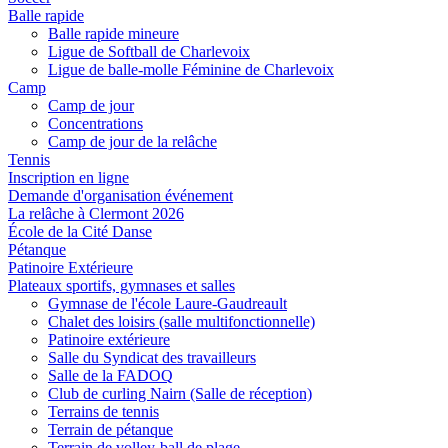
Balle rapide
Balle rapide mineure
Ligue de Softball de Charlevoix
Ligue de balle-molle Féminine de Charlevoix
Camp
Camp de jour
Concentrations
Camp de jour de la relâche
Tennis
Inscription en ligne
Demande d'organisation événement
La relâche à Clermont 2026
École de la Cité Danse
Pétanque
Patinoire Extérieure
Plateaux sportifs, gymnases et salles
Gymnase de l'école Laure-Gaudreault
Chalet des loisirs (salle multifonctionnelle)
Patinoire extérieure
Salle du Syndicat des travailleurs
Salle de la FADOQ
Club de curling Nairn (Salle de réception)
Terrains de tennis
Terrain de pétanque
Terrain de volley-ball de plage