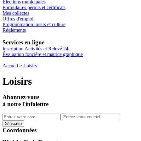
Élections municipales
Formulaires permis et certificats
Mes collectes
Offres d'emploi
Programmation loisirs et culture
Règlements
Services en ligne
Inscription Activités et Relevé 24
Évaluation foncière et matrice graphique
Accueil
>
Loisirs
Loisirs
Abonnez-vous
à notre l'infolettre
Coordonnées