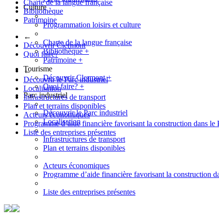
Charte de la langue française
Culture
Bibliothèque
Patrimoine
Programmation loisirs et culture
←
Charte de la langue française
Découvrir Clermont
Bibliothèque
+
Quoi faire?
Patrimoine
+
Tourisme
←
Découvrir Clermont
+
Découvrir le Parc industriel
Quoi faire?
+
Localisation
Parc industriel
Infrastructures de transport
Plan et terrains disponibles
Découvrir le Parc industriel
Acteurs économiques
Localisation
Programme d’aide financière favorisant la construction dans le 
Liste des entreprises présentes
Infrastructures de transport
Plan et terrains disponibles
Acteurs économiques
Programme d’aide financière favorisant la construction da
Liste des entreprises présentes