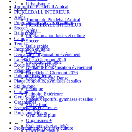
←
Urbanisme
+
Tournoi de Pickleball Amical
Loisirs
PICKLEBALL INTÉRIEUR
Aréna
Tournoi de Pickleball Amical
Programmation loisirs et culture
PICKLEBALL INTÉRIEUR
Soccer
Aréna
+
Balle rapide
Programmation loisirs et culture
Camp
Soccer
Tennis
Balle rapide
+
Inscription en ligne
Camp
+
Demande d'organisation événement
Tennis
La relâche à Clermont 2026
Inscription en ligne
École de la Cité Danse
Demande d'organisation événement
Pétanque
La relâche à Clermont 2026
Patinoire Extérieure
École de la Cité Danse
Plateaux sportifs, gymnases et salles
Ski de fond
Pétanque
Curling
Patinoire Extérieure
Gym Santé plus
Plateaux sportifs, gymnases et salles
+
Organismes
Ski de fond
Événements et activités
Curling
Parcs municipaux
Gym Santé plus
Organismes
+
←
Événements et activités
Programmation loisirs et culture
Parcs municipaux