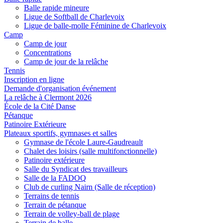
Balle rapide mineure
Ligue de Softball de Charlevoix
Ligue de balle-molle Féminine de Charlevoix
Camp
Camp de jour
Concentrations
Camp de jour de la relâche
Tennis
Inscription en ligne
Demande d'organisation événement
La relâche à Clermont 2026
École de la Cité Danse
Pétanque
Patinoire Extérieure
Plateaux sportifs, gymnases et salles
Gymnase de l'école Laure-Gaudreault
Chalet des loisirs (salle multifonctionnelle)
Patinoire extérieure
Salle du Syndicat des travailleurs
Salle de la FADOQ
Club de curling Nairn (Salle de réception)
Terrains de tennis
Terrain de pétanque
Terrain de volley-ball de plage
Terrain de balle