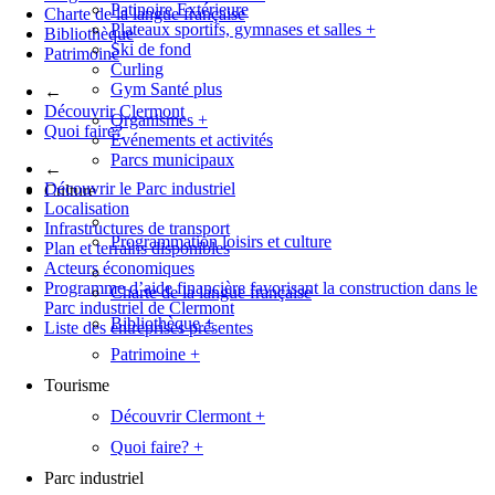
Patinoire Extérieure
Charte de la langue française
Plateaux sportifs, gymnases et salles
+
Bibliothèque
Ski de fond
Patrimoine
Curling
Gym Santé plus
←
Découvrir Clermont
Organismes
+
Quoi faire?
Événements et activités
Parcs municipaux
←
Découvrir le Parc industriel
Culture
Localisation
Infrastructures de transport
Programmation loisirs et culture
Plan et terrains disponibles
Acteurs économiques
Programme d’aide financière favorisant la construction dans le
Charte de la langue française
Parc industriel de Clermont
Bibliothèque
+
Liste des entreprises présentes
Patrimoine
+
Tourisme
Découvrir Clermont
+
Quoi faire?
+
Parc industriel