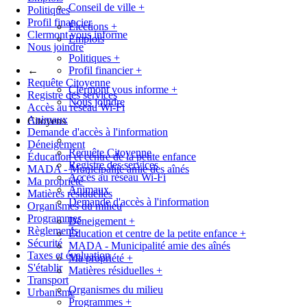
Conseil de ville
+
Politiques
Profil financier
Élections
+
Clermont vous informe
Emplois
Nous joindre
Politiques
+
←
Profil financier
+
Requête Citoyenne
Clermont vous informe
+
Registre des services
Nous joindre
Accès au réseau Wi-Fi
Animaux
Citoyens
Demande d'accès à l'information
Déneigement
Requête Citoyenne
Éducation et centre de la petite enfance
Registre des services
MADA - Municipalité amie des aînés
Accès au réseau Wi-Fi
Ma propriété
Animaux
Matières résiduelles
Demande d'accès à l'information
Organismes du milieu
Programmes
Déneigement
+
Règlements
Éducation et centre de la petite enfance
+
Sécurité
MADA - Municipalité amie des aînés
Taxes et évaluation
Ma propriété
+
S'établir
Matières résiduelles
+
Transport
Organismes du milieu
Urbanisme
Programmes
+