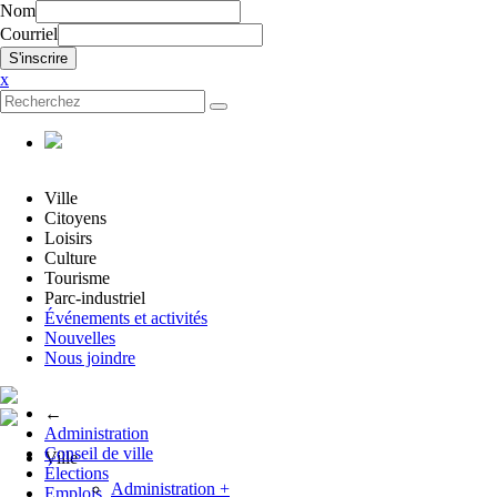
Nom
Courriel
x
Ville
Citoyens
Loisirs
Culture
Tourisme
Parc-industriel
Événements et activités
Nouvelles
Nous joindre
←
Administration
Conseil de ville
Ville
Élections
Administration
+
Emplois