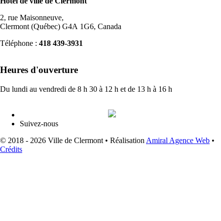
Hôtel de ville de Clermont
2, rue Maisonneuve,
Clermont (Québec) G4A 1G6, Canada
Téléphone :
418 439-3931
info@ville.clermont.qc.ca
Heures d'ouverture
Du lundi au vendredi de 8 h 30 à 12 h et de 13 h à 16 h
Suivez-nous
© 2018 - 2026 Ville de Clermont •
Réalisation
Amiral Agence Web
•
Crédits