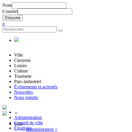
Nom
Courriel
x
Ville
Citoyens
Loisirs
Culture
Tourisme
Parc-industriel
Événements et activités
Nouvelles
Nous joindre
←
Administration
Conseil de ville
Ville
Élections
Administration
+