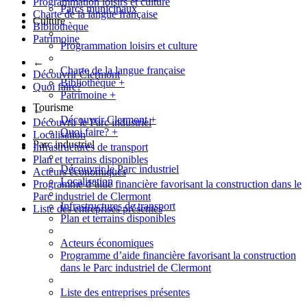
Programmation loisirs et culture
Parcs municipaux
Charte de la langue française
Culture
Bibliothèque
Patrimoine
Programmation loisirs et culture
←
Charte de la langue française
Découvrir Clermont
Bibliothèque
+
Quoi faire?
Patrimoine
+
Tourisme
←
Découvrir Clermont
+
Découvrir le Parc industriel
Quoi faire?
+
Localisation
Parc industriel
Infrastructures de transport
Plan et terrains disponibles
Découvrir le Parc industriel
Acteurs économiques
Localisation
Programme d’aide financière favorisant la construction dans le
Parc industriel de Clermont
Infrastructures de transport
Liste des entreprises présentes
Plan et terrains disponibles
Acteurs économiques
Programme d’aide financière favorisant la construction
dans le Parc industriel de Clermont
Liste des entreprises présentes