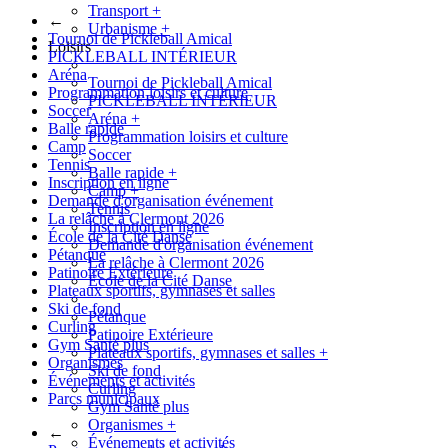
Transport
+
←
Urbanisme
+
Tournoi de Pickleball Amical
Loisirs
PICKLEBALL INTÉRIEUR
Aréna
Tournoi de Pickleball Amical
Programmation loisirs et culture
PICKLEBALL INTÉRIEUR
Soccer
Aréna
+
Balle rapide
Programmation loisirs et culture
Camp
Soccer
Tennis
Balle rapide
+
Inscription en ligne
Camp
+
Demande d'organisation événement
Tennis
La relâche à Clermont 2026
Inscription en ligne
École de la Cité Danse
Demande d'organisation événement
Pétanque
La relâche à Clermont 2026
Patinoire Extérieure
École de la Cité Danse
Plateaux sportifs, gymnases et salles
Ski de fond
Pétanque
Curling
Patinoire Extérieure
Gym Santé plus
Plateaux sportifs, gymnases et salles
+
Organismes
Ski de fond
Événements et activités
Curling
Parcs municipaux
Gym Santé plus
Organismes
+
←
Événements et activités