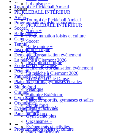
←
Urbanisme
+
Tournoi de Pickleball Amical
Loisirs
PICKLEBALL INTÉRIEUR
Aréna
Tournoi de Pickleball Amical
Programmation loisirs et culture
PICKLEBALL INTÉRIEUR
Soccer
Aréna
+
Balle rapide
Programmation loisirs et culture
Camp
Soccer
Tennis
Balle rapide
+
Inscription en ligne
Camp
+
Demande d'organisation événement
Tennis
La relâche à Clermont 2026
Inscription en ligne
École de la Cité Danse
Demande d'organisation événement
Pétanque
La relâche à Clermont 2026
Patinoire Extérieure
École de la Cité Danse
Plateaux sportifs, gymnases et salles
Ski de fond
Pétanque
Curling
Patinoire Extérieure
Gym Santé plus
Plateaux sportifs, gymnases et salles
+
Organismes
Ski de fond
Événements et activités
Curling
Parcs municipaux
Gym Santé plus
Organismes
+
←
Événements et activités
Programmation loisirs et culture
Parcs municipaux