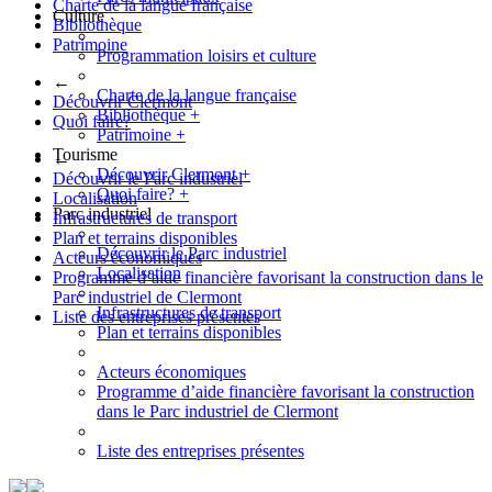
Charte de la langue française
Culture
Bibliothèque
Patrimoine
Programmation loisirs et culture
←
Charte de la langue française
Découvrir Clermont
Bibliothèque
+
Quoi faire?
Patrimoine
+
Tourisme
←
Découvrir Clermont
+
Découvrir le Parc industriel
Quoi faire?
+
Localisation
Parc industriel
Infrastructures de transport
Plan et terrains disponibles
Découvrir le Parc industriel
Acteurs économiques
Localisation
Programme d’aide financière favorisant la construction dans le
Parc industriel de Clermont
Infrastructures de transport
Liste des entreprises présentes
Plan et terrains disponibles
Acteurs économiques
Programme d’aide financière favorisant la construction
dans le Parc industriel de Clermont
Liste des entreprises présentes