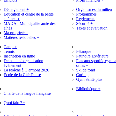
Emplois
Profil financier
+
Déneigement
+
Organismes du milieu
Éducation et centre de la petite
Programmes
+
enfance
+
Règlements
MADA - Municipalité amie des
Sécurité
+
aînés
Taxes et évaluation
Ma propriété
+
Matières résiduelles
+
Camp
+
Tennis
Pétanque
Inscription en ligne
Patinoire Extérieure
Demande d'organisation
Plateaux sportifs, gymna
événement
salles
+
La relâche à Clermont 2026
Ski de fond
École de la Cité Danse
Curling
Gym Santé plus
Bibliothèque
+
Charte de la langue française
Quoi faire?
+