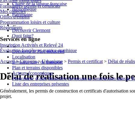
Élections municipales
Charte de la langue française
Formulaires permis et certificats
Bibliothèque
Mes collectes
Patrimoine
Offres d'emploi
Programmation loisirs et culture
←
Règlements
Découvrir Clermont
Quoi faire?
Services en ligne
Inscription Activités et Relevé 24
←
Évaluation foncière et matrice graphique
Découvrir le Parc industriel
Localisation
Accueil
>
Citoyens
>
Urbanisme
>
Permis et certificat
>
Délai de réali
Infrastructures de transport
Plan et terrains disponibles
Acteurs économiques
Délai de réalisation une fois le 
Programme d’aide financière favorisant la construction dans le P
Liste des entreprises présentes
Généralement, les permis de construction et certificats d'autorisation so
projet.