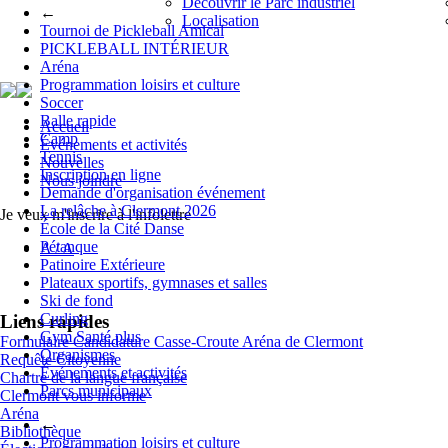
Découvrir le Parc industriel
←
Localisation
Tournoi de Pickleball Amical
PICKLEBALL INTÉRIEUR
Aréna
Programmation loisirs et culture
Soccer
Balle rapide
Accueil
Camp
Événements et activités
Tennis
Nouvelles
Inscription en ligne
Nous joindre
Demande d'organisation événement
La relâche à Clermont 2026
Je veux m'inscrire à l'infolettre
École de la Cité Danse
Pétanque
A
/
A
Patinoire Extérieure
Plateaux sportifs, gymnases et salles
Ski de fond
Curling
Liens rapides
Gym Santé plus
Formulaire Candidature Casse-Croute Aréna de Clermont
Organismes
Requête Citoyenne
Événements et activités
Chartre de la langue française
Parcs municipaux
Clermont vous informe
Aréna
←
Bibliothèque
Programmation loisirs et culture