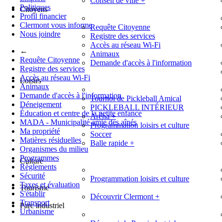
Conseil de ville
+
Politiques
Citoyens
Profil financier
Clermont vous informe
Requête Citoyenne
Nous joindre
Registre des services
Accès au réseau Wi-Fi
←
Animaux
Requête Citoyenne
Demande d'accès à l'information
Registre des services
Accès au réseau Wi-Fi
Loisirs
Animaux
Demande d'accès à l'information
Tournoi de Pickleball Amical
Déneigement
PICKLEBALL INTÉRIEUR
Éducation et centre de la petite enfance
Aréna
+
MADA - Municipalité amie des aînés
Programmation loisirs et culture
Ma propriété
Soccer
Matières résiduelles
Balle rapide
+
Organismes du milieu
Programmes
Culture
Règlements
Sécurité
Programmation loisirs et culture
Taxes et évaluation
Tourisme
S'établir
Découvrir Clermont
+
Transport
Parc industriel
Urbanisme