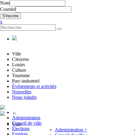
Nom
Courriel
x
Ville
Citoyens
Loisirs
Culture
Tourisme
Parc-industriel
Événements et activités
Nouvelles
Nous joindre
←
Administration
Conseil de ville
Ville
Élections
Administration
+
Emplois