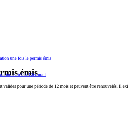
sation une fois le permis émis
permis émis
arc industriel de Clermont
nt valides pour une période de 12 mois et peuvent être renouvelés. Il exi