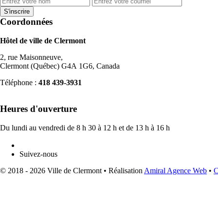
Coordonnées
Hôtel de ville de Clermont
2, rue Maisonneuve,
Clermont (Québec) G4A 1G6, Canada
Téléphone :
418 439-3931
info@ville.clermont.qc.ca
Heures d'ouverture
Du lundi au vendredi de 8 h 30 à 12 h et de 13 h à 16 h
Suivez-nous
© 2018 - 2026 Ville de Clermont •
Réalisation
Amiral Agence Web
•
C