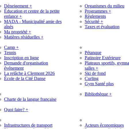
Déneigement
+
Organismes du milieu
Éducation et centre de la petite
Programmes
+
enfance
+
Règlements
MADA - Municipalité amie des
Sécurité
+
aînés
Taxes et évaluation
Ma propriété
+
Matières résiduelles
+
Camp
+
Tennis
Pétanque
Inscription en ligne
Patinoire Extérieure
Demande d'organisation
Plateaux sportifs, gymna
événement
salles
+
La relâche à Clermont 2026
Ski de fond
École de la Cité Danse
Curling
Gym Santé plus
Bibliothèque
+
Charte de la langue française
Quoi faire?
+
Infrastructures de transport
Acteurs économiques