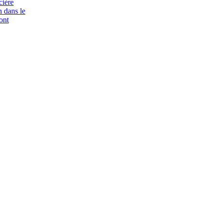
cière
n dans le
ont