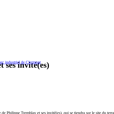
arc industriel de Clermont
 ses invité(es)
 de Philippe Tremblay et ses invité(es), qui se tiendra sur le site du ter