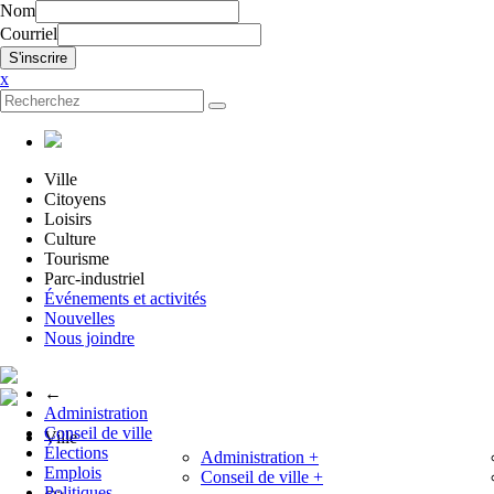
Nom
Courriel
x
Ville
Citoyens
Loisirs
Culture
Tourisme
Parc-industriel
Événements et activités
Nouvelles
Nous joindre
←
Administration
Conseil de ville
Ville
Élections
Administration
+
Emplois
Conseil de ville
+
Politiques