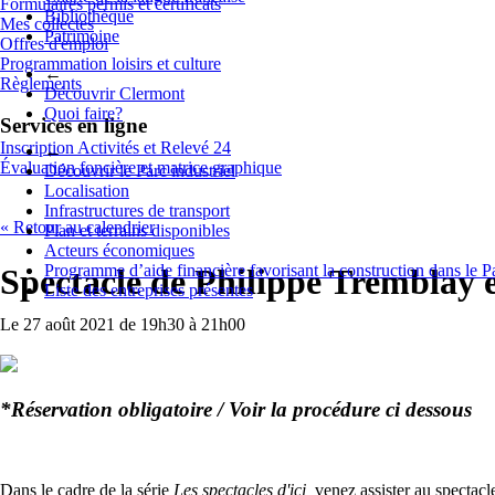
Formulaires permis et certificats
Bibliothèque
Mes collectes
Patrimoine
Offres d'emploi
Programmation loisirs et culture
←
Règlements
Découvrir Clermont
Quoi faire?
Services en ligne
Inscription Activités et Relevé 24
←
Évaluation foncière et matrice graphique
Découvrir le Parc industriel
Localisation
Infrastructures de transport
« Retour au calendrier
Plan et terrains disponibles
Acteurs économiques
Programme d’aide financière favorisant la construction dans le P
Spectacle de Philippe Tremblay et
Liste des entreprises présentes
Le 27 août 2021 de 19h30 à 21h00
*Réservation obligatoire / Voir la procédure ci dessous
Dans le cadre de la série
Les spectacles d'ici,
venez assister au spectacle