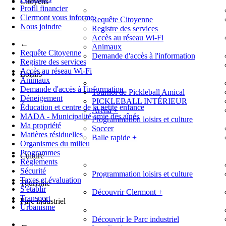
Citoyens
Profil financier
Clermont vous informe
Requête Citoyenne
Nous joindre
Registre des services
Accès au réseau Wi-Fi
←
Animaux
Requête Citoyenne
Demande d'accès à l'information
Registre des services
Accès au réseau Wi-Fi
Loisirs
Animaux
Demande d'accès à l'information
Tournoi de Pickleball Amical
Déneigement
PICKLEBALL INTÉRIEUR
Éducation et centre de la petite enfance
Aréna
+
MADA - Municipalité amie des aînés
Programmation loisirs et culture
Ma propriété
Soccer
Matières résiduelles
Balle rapide
+
Organismes du milieu
Programmes
Culture
Règlements
Sécurité
Programmation loisirs et culture
Taxes et évaluation
Tourisme
S'établir
Découvrir Clermont
+
Transport
Parc industriel
Urbanisme
Découvrir le Parc industriel
←