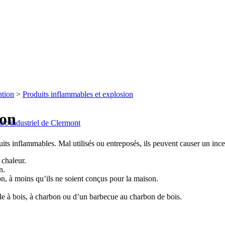
ntion
>
Produits inflammables et explosion
ion
arc industriel de Clermont
ts inflammables. Mal utilisés ou entreposés, ils peuvent causer un incen
 chaleur.
n.
son, à moins qu’ils ne soient conçus pour la maison.
êle à bois, à charbon ou d’un barbecue au charbon de bois.