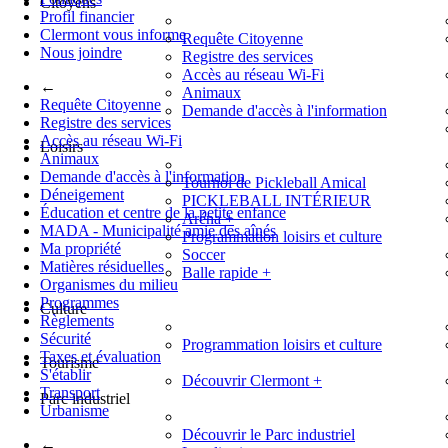
Citoyens
Profil financier
Clermont vous informe
Requête Citoyenne
Nous joindre
Registre des services
Accès au réseau Wi-Fi
←
Animaux
Requête Citoyenne
Demande d'accès à l'information
Registre des services
Accès au réseau Wi-Fi
Loisirs
Animaux
Demande d'accès à l'information
Tournoi de Pickleball Amical
Déneigement
PICKLEBALL INTÉRIEUR
Éducation et centre de la petite enfance
Aréna
+
MADA - Municipalité amie des aînés
Programmation loisirs et culture
Ma propriété
Soccer
Matières résiduelles
Balle rapide
+
Organismes du milieu
Programmes
Culture
Règlements
Sécurité
Programmation loisirs et culture
Taxes et évaluation
Tourisme
S'établir
Découvrir Clermont
+
Transport
Parc industriel
Urbanisme
Découvrir le Parc industriel
←