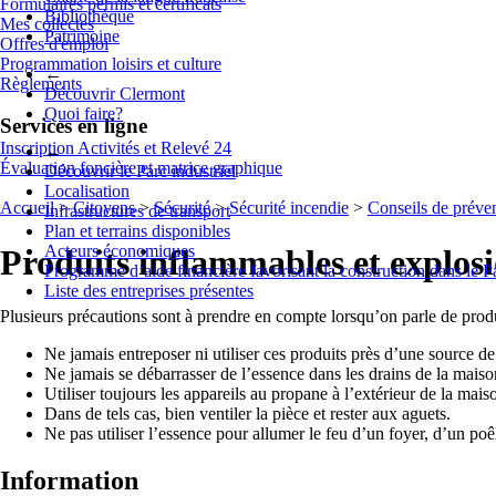
Formulaires permis et certificats
Bibliothèque
Mes collectes
Patrimoine
Offres d'emploi
Programmation loisirs et culture
←
Règlements
Découvrir Clermont
Quoi faire?
Services en ligne
Inscription Activités et Relevé 24
←
Évaluation foncière et matrice graphique
Découvrir le Parc industriel
Localisation
Accueil
>
Citoyens
>
Sécurité
>
Sécurité incendie
>
Conseils de préve
Infrastructures de transport
Plan et terrains disponibles
Acteurs économiques
Produits inflammables et explos
Programme d’aide financière favorisant la construction dans le P
Liste des entreprises présentes
Plusieurs précautions sont à prendre en compte lorsqu’on parle de produi
Ne jamais entreposer ni utiliser ces produits près d’une source de
Ne jamais se débarrasser de l’essence dans les drains de la maiso
Utiliser toujours les appareils au propane à l’extérieur de la mai
Dans de tels cas, bien ventiler la pièce et rester aux aguets.
Ne pas utiliser l’essence pour allumer le feu d’un foyer, d’un po
Information