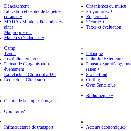
Déneigement
+
Organismes du milieu
Éducation et centre de la petite
Programmes
+
enfance
+
Règlements
MADA - Municipalité amie des
Sécurité
+
aînés
Taxes et évaluation
Ma propriété
+
Matières résiduelles
+
Camp
+
Tennis
Pétanque
Inscription en ligne
Patinoire Extérieure
Demande d'organisation
Plateaux sportifs, gymna
événement
salles
+
La relâche à Clermont 2026
Ski de fond
École de la Cité Danse
Curling
Gym Santé plus
Bibliothèque
+
Charte de la langue française
Quoi faire?
+
Infrastructures de transport
Acteurs économiques