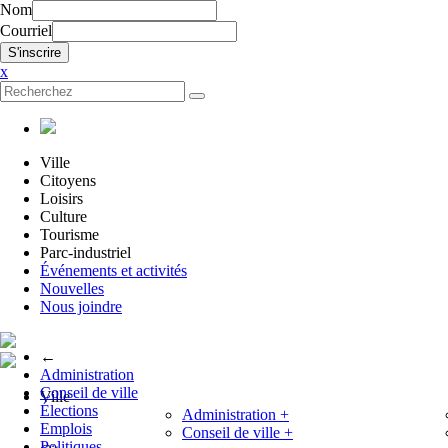
Nom
Courriel
x
Ville
Citoyens
Loisirs
Culture
Tourisme
Parc-industriel
Événements et activités
Nouvelles
Nous joindre
←
Administration
Conseil de ville
Ville
Élections
Administration
+
Emplois
Conseil de ville
+
Politiques