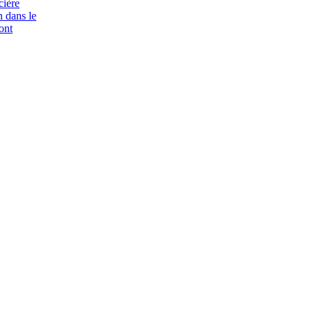
cière
n dans le
ont