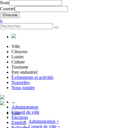
Nom
Courriel
x
Ville
Citoyens
Loisirs
Culture
Tourisme
Parc-industriel
Événements et activités
Nouvelles
Nous joindre
←
Administration
Conseil de ville
Ville
Élections
Administration
+
Emplois
Conseil de ville
+
Politiques