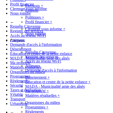
Profil financier
Élections
+
Clermont vous informe
Emplois
Nous joindre
Politiques
+
←
Profil financier
+
Requête Citoyenne
Clermont vous informe
+
Registre des services
Nous joindre
Accès au réseau Wi-Fi
Animaux
Citoyens
Demande d'accès à l'information
Déneigement
Requête Citoyenne
Éducation et centre de la petite enfance
Registre des services
MADA - Municipalité amie des aînés
Accès au réseau Wi-Fi
Ma propriété
Animaux
Matières résiduelles
Demande d'accès à l'information
Organismes du milieu
Programmes
Déneigement
+
Règlements
Éducation et centre de la petite enfance
+
Sécurité
MADA - Municipalité amie des aînés
Taxes et évaluation
Ma propriété
+
S'établir
Matières résiduelles
+
Transport
Organismes du milieu
Urbanisme
Programmes
+
Règlements
←