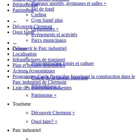
Plateaux sportifs, gymnases et salles
+
Bibliothèque
Ski de fond
Patrimoine
Curling
Gym Santé plus
←
Découvrir Clermont
Organismes
+
Quoi faire?
Événements et activités
Parcs municipaux
←
Découvrir le Parc industriel
Culture
Localisation
Infrastructures de transport
Programmation loisirs et culture
Plan et terrains disponibles
Acteurs économiques
Programme d’aide financière favorisant la construction dans le
Charte de la langue française
Parc industriel de Clermont
Bibliothèque
+
Liste des entreprises présentes
Patrimoine
+
Tourisme
Découvrir Clermont
+
Quoi faire?
+
Parc industriel